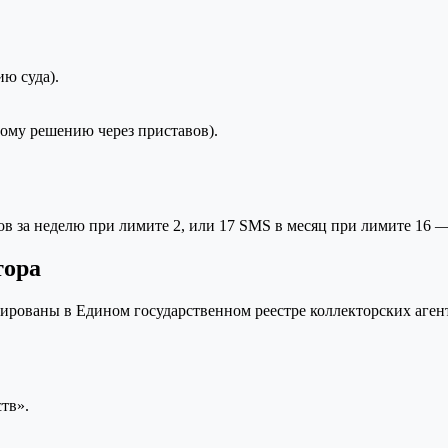
ю суда).
ному решению через приставов).
в за неделю при лимите 2, или 17 SMS в месяц при лимите 16 —
тора
рированы в Едином государственном реестре коллекторских аген
тв».
.