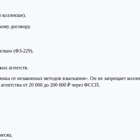
 коллекшн).
кому договору.
льно (ФЗ-229).
ких агентств.
жника от незаконных методов взыскания». Он не запрещает колл
гентства от 20 000 до 200 000 ₽ через ФССП.
месяц.