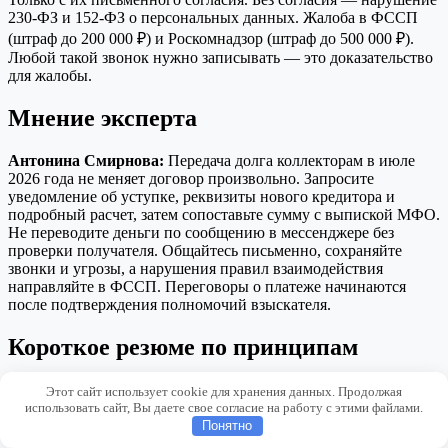
230-ФЗ и 152-ФЗ о персональных данных. Жалоба в ФССП
(штраф до 200 000 ₽) и Роскомнадзор (штраф до 500 000 ₽).
Любой такой звонок нужно записывать — это доказательство
для жалобы.
Мнение эксперта
Антонина Смирнова:
Передача долга коллекторам в июле
2026 года не меняет договор произвольно. Запросите
уведомление об уступке, реквизиты нового кредитора и
подробный расчет, затем сопоставьте сумму с выпиской МФО.
Не переводите деньги по сообщению в мессенджере без
проверки получателя. Общайтесь письменно, сохраняйте
звонки и угрозы, а нарушения правил взаимодействия
направляйте в ФССП. Переговоры о платеже начинаются
после подтверждения полномочий взыскателя.
Короткое резюме по принципам
Передача долга коллекторам — это технический этап, не
Этот сайт использует cookie для хранения данных. Продолжая
катастрофа. Заёмщик в этом этапе не лишается прав, а
использовать сайт, Вы даете свое согласие на работу с этими файлами.
получает дополнительные инструменты: запрос документов,
Понятно
торг по скидке, ссылка на 230-ФЗ при нарушениях, защита