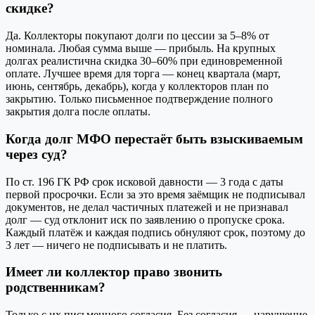
скидке?
Да. Коллекторы покупают долги по цессии за 5–8% от
номинала. Любая сумма выше — прибыль. На крупных
долгах реалистична скидка 30–60% при единовременной
оплате. Лучшее время для торга — конец квартала (март,
июнь, сентябрь, декабрь), когда у коллекторов план по
закрытию. Только письменное подтверждение полного
закрытия долга после оплаты.
Когда долг МФО перестаёт быть взыскиваемым
через суд?
По ст. 196 ГК РФ срок исковой давности — 3 года с даты
первой просрочки. Если за это время заёмщик не подписывал
документов, не делал частичных платежей и не признавал
долг — суд отклонит иск по заявлению о пропуске срока.
Каждый платёж и каждая подпись обнуляют срок, поэтому до
3 лет — ничего не подписывать и не платить.
Имеет ли коллектор право звонить
родственникам?
Только с их письменного согласия. Без согласия — нарушение