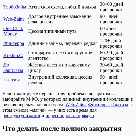
30–60 дней
ТурбоЗайм
Агентская схема, гибкий подход
просрочки
Долгое внутреннее взыскание,
90+ дней
Web-Zaim
реже цессия
просрочки
One Click
60 дней
Цессия типичный путь
Money
просрочки
120+ дней
Финтерра
Длинные займы, передача редкая
просрочки
Стандартная цессия в крупное
60–90 дней
Kredito24
агентство
просрочки
До
Жёсткая цессия по короткому
30–60 дней
Зарплаты
циклу
просрочки
Внутренний коллекшн, цессия
90+ дней
Платиза
редкая
просрочки
Если планируете перспективу проблем с возвратом —
выбирайте МФО, у которых длинный внутренний коллекшн и
редкая передача коллекторам.
Web-Zaim
,
Финтерра
,
Платиза
в
этом смысле «мягче» — у них есть время для
реструктуризации
и
переговоров напрямую
.
Что делать после полного закрытия