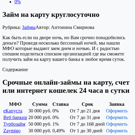
0%
Займ на карту круглосуточно
Рубрика:
Займы
Автор:
Антонина Смирнова
Как быть если на дворе ночь, но Вам срочно понадобились
деньги? Проведя несколько бессонный ночей, мы нашли
МФО которые выдают заем днем и ночью. И с радостью
спешим поделиться списком организацией где вы сможете
получить займ на карту вашего банка в любое время суток.
Содержание
Срочные онлайн-займы на карту, счет
или интернет кошелек 24 часа в сутки
МФО
Сумма
Ставка
Срок
Заявка
еКапуста
30 000 руб.
0%
От 7 до 21 дня
Оформить
Веб банкир
20 000 руб.
0%
От 7 до 31 дня
Оформить
Турбозайм
50 000 руб.
1%
От 7 до 168 дней
Оформить
Zaymigo
30 000 руб.
0,49%
От 1 до 30 дней
Оформить