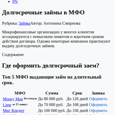
0%
Долгосрочные займы в МФО
Рубрика:
Займы
Автор:
Антонина Смирнова
Микрофинансовые организации у многих клиентов
ассоциируются с невысоким лимитом и коротким сроком
действия договора. Однако некоторые компании практикуют
выдачу долгосрочных займов.
Содержание
Где оформить долгосрочный заем?
Топ 5 МФО выдающие займ на длительный
срок.
МФО
Сумма
Срок
Заявка
без отказа
До 80 000 руб.
До 126 дней
Оформить
Money Man
за 15 минут
До 70 000 руб.
До 168 дней
Оформить
Lime
Миг Кредит
До 100 000 руб.
До 336 дней
Оформить