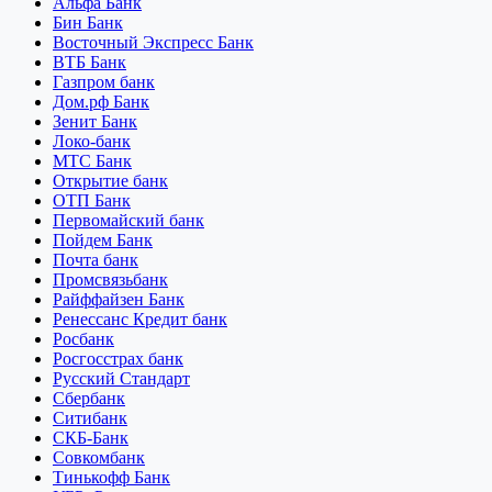
Альфа Банк
Бин Банк
Восточный Экспресс Банк
ВТБ Банк
Газпром банк
Дом.рф Банк
Зенит Банк
Локо-банк
МТС Банк
Открытие банк
ОТП Банк
Первомайский банк
Пойдем Банк
Почта банк
Промсвязьбанк
Райффайзен Банк
Ренессанс Кредит банк
Росбанк
Росгосстрах банк
Русский Стандарт
Сбербанк
Ситибанк
СКБ-Банк
Совкомбанк
Тинькофф Банк