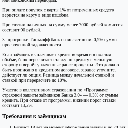
или банковским переводом.
При оплате покупок с карты 1% от потраченных средств
вернется на карту в виде кэшбэка.
При снятии наличных на сумму менее 3000 рублей комиссия
составит 90 рублей.
За просрочки Тинькофф банк начисляет пени: 0,5% суммы
просроченной задолженности.
Если заёмщик выплачивает кредит вовремя и в полном
объёме, банк пересчитает ставку по кредиту в меньшую
сторону и вернёт уплаченные ранее проценты. Это должно
быть прописано в кредитном договоре, заранее уточните,
действует ли опция. Разница между начальной ставкой и
ставкой при перерасчете до 10%.
Участие в коллективном страховании по «Программе
страховой защиты заёмщиков Банка 3.0» — 0,3% от суммы
кредита. При отказе от программы, нижний порог ставки
составит 13,2%.
Требования к заёмщикам
Возраст 18 лет на момент оформления заявки и до 70 лет