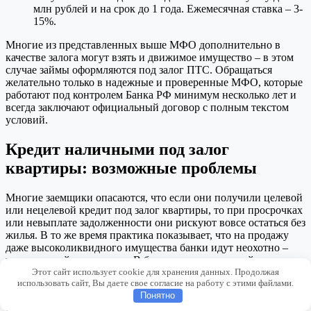
млн рублей и на срок до 1 года. Ежемесячная ставка – 3-
15%.
Многие из представленных выше МФО дополнительно в
качестве залога могут взять и движимое имущество – в этом
случае займы оформляются под залог ПТС. Обращаться
желательно только в надежные и проверенные МФО, которые
работают под контролем Банка РФ минимум несколько лет и
всегда заключают официальный договор с полным текстом
условий.
Кредит наличными под залог
квартиры: возможные проблемы
Многие заемщики опасаются, что если они получили целевой
или нецелевой кредит под залог квартиры, то при просрочках
или невыплате задолженности они рискуют вовсе остаться без
жилья. В то же время практика показывает, что на продажу
даже высоколиквидного имущества банки идут неохотно –
только в крайних случаях. В большинстве ситуаций для
Этот сайт использует cookie для хранения данных. Продолжая
финансовых организаций выгоднее всего добиться
использовать сайт, Вы даете свое согласие на работу с этими файлами.
продолжения выплат от заемщика.
Понятно
Если вы планируете срочно взять кредит под залог