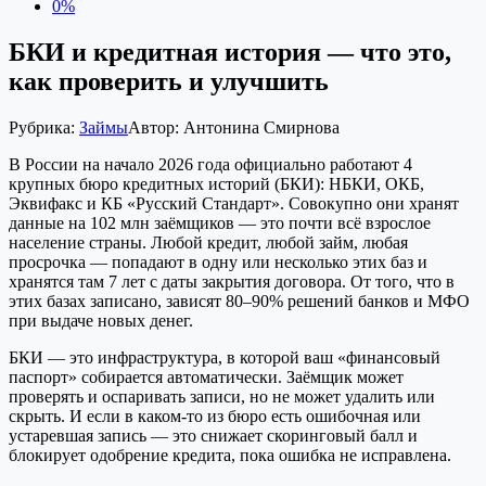
0%
БКИ и кредитная история — что это,
как проверить и улучшить
Рубрика:
Займы
Автор:
Антонина Смирнова
В России на начало 2026 года официально работают 4
крупных бюро кредитных историй (БКИ): НБКИ, ОКБ,
Эквифакс и КБ «Русский Стандарт». Совокупно они хранят
данные на 102 млн заёмщиков — это почти всё взрослое
население страны. Любой кредит, любой займ, любая
просрочка — попадают в одну или несколько этих баз и
хранятся там 7 лет с даты закрытия договора. От того, что в
этих базах записано, зависят 80–90% решений банков и МФО
при выдаче новых денег.
БКИ — это инфраструктура, в которой ваш «финансовый
паспорт» собирается автоматически. Заёмщик может
проверять и оспаривать записи, но не может удалить или
скрыть. И если в каком-то из бюро есть ошибочная или
устаревшая запись — это снижает скоринговый балл и
блокирует одобрение кредита, пока ошибка не исправлена.