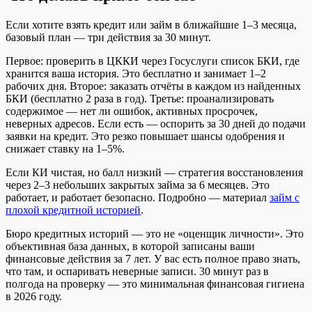
Если хотите взять кредит или займ в ближайшие 1–3 месяца,
базовый план — три действия за 30 минут.
Первое: проверить в ЦККИ через Госуслуги список БКИ, где
хранится ваша история. Это бесплатно и занимает 1–2
рабочих дня. Второе: заказать отчёты в каждом из найденных
БКИ (бесплатно 2 раза в год). Третье: проанализировать
содержимое — нет ли ошибок, активных просрочек,
неверных адресов. Если есть — оспорить за 30 дней до подачи
заявки на кредит. Это резко повышает шансы одобрения и
снижает ставку на 1–5%.
Если КИ чистая, но балл низкий — стратегия восстановления
через 2–3 небольших закрытых займа за 6 месяцев. Это
работает, и работает безопасно. Подробно — материал
займ с
плохой кредитной историей
.
Бюро кредитных историй — это не «оценщик личности». Это
объективная база данных, в которой записаны ваши
финансовые действия за 7 лет. У вас есть полное право знать,
что там, и оспаривать неверные записи. 30 минут раз в
полгода на проверку — это минимальная финансовая гигиена
в 2026 году.