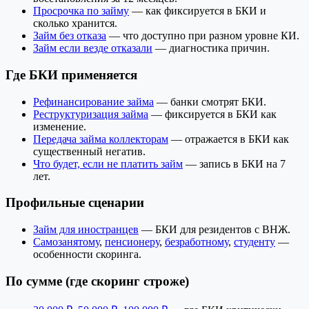
Просрочка по займу
— как фиксируется в БКИ и
сколько хранится.
Займ без отказа
— что доступно при разном уровне КИ.
Займ если везде отказали
— диагностика причин.
Где БКИ применяется
Рефинансирование займа
— банки смотрят БКИ.
Реструктуризация займа
— фиксируется в БКИ как
изменение.
Передача займа коллекторам
— отражается в БКИ как
существенный негатив.
Что будет, если не платить займ
— запись в БКИ на 7
лет.
Профильные сценарии
Займ для иностранцев
— БКИ для резидентов с ВНЖ.
Самозанятому
,
пенсионеру
,
безработному
,
студенту
—
особенности скоринга.
По сумме (где скоринг строже)