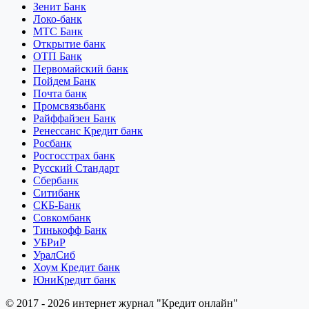
Зенит Банк
Локо-банк
МТС Банк
Открытие банк
ОТП Банк
Первомайский банк
Пойдем Банк
Почта банк
Промсвязьбанк
Райффайзен Банк
Ренессанс Кредит банк
Росбанк
Росгосстрах банк
Русский Стандарт
Сбербанк
Ситибанк
СКБ-Банк
Совкомбанк
Тинькофф Банк
УБРиР
УралСиб
Хоум Кредит банк
ЮниКредит банк
© 2017 - 2026 интернет журнал "Кредит онлайн"