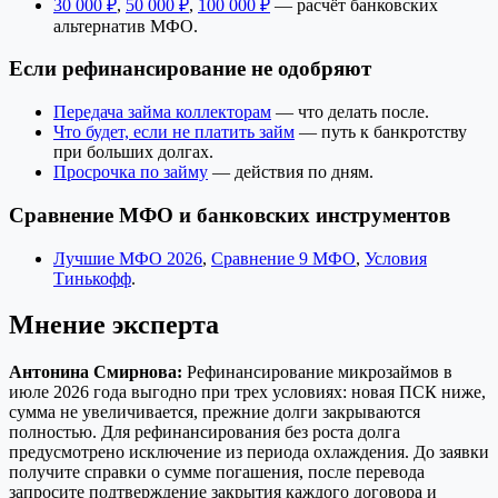
30 000 ₽
,
50 000 ₽
,
100 000 ₽
— расчёт банковских
альтернатив МФО.
Если рефинансирование не одобряют
Передача займа коллекторам
— что делать после.
Что будет, если не платить займ
— путь к банкротству
при больших долгах.
Просрочка по займу
— действия по дням.
Сравнение МФО и банковских инструментов
Лучшие МФО 2026
,
Сравнение 9 МФО
,
Условия
Тинькофф
.
Мнение эксперта
Антонина Смирнова:
Рефинансирование микрозаймов в
июле 2026 года выгодно при трех условиях: новая ПСК ниже,
сумма не увеличивается, прежние долги закрываются
полностью. Для рефинансирования без роста долга
предусмотрено исключение из периода охлаждения. До заявки
получите справки о сумме погашения, после перевода
запросите подтверждение закрытия каждого договора и