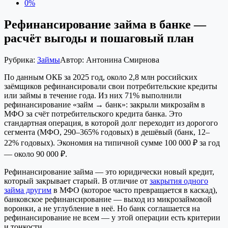
0%
Рефинансирование займа в банке —
расчёт выгоды и пошаговый план
Рубрика:
Займы
Автор:
Антонина Смирнова
По данным ОКБ за 2025 год, около 2,8 млн российских
заёмщиков рефинансировали свои потребительские кредиты
или займы в течение года. Из них 71% выполнили
рефинансирование «займ → банк»: закрыли микрозайм в
МФО за счёт потребительского кредита банка. Это
стандартная операция, в которой долг переходит из дорогого
сегмента (МФО, 290–365% годовых) в дешёвый (банк, 12–
22% годовых). Экономия на типичной сумме 100 000 ₽ за год
— около 90 000 ₽.
Рефинансирование займа — это юридически новый кредит,
который закрывает старый. В отличие от
закрытия одного
займа другим
в МФО (которое часто превращается в каскад),
банковское рефинансирование — выход из микрозаймовой
воронки, а не углубление в неё. Но банк соглашается на
рефинансирование не всем — у этой операции есть критерии
и тонкости.