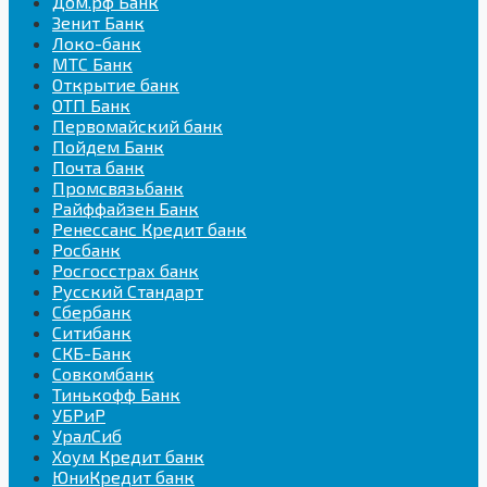
Дом.рф Банк
Зенит Банк
Локо-банк
МТС Банк
Открытие банк
ОТП Банк
Первомайский банк
Пойдем Банк
Почта банк
Промсвязьбанк
Райффайзен Банк
Ренессанс Кредит банк
Росбанк
Росгосстрах банк
Русский Стандарт
Сбербанк
Ситибанк
СКБ-Банк
Совкомбанк
Тинькофф Банк
УБРиР
УралСиб
Хоум Кредит банк
ЮниКредит банк