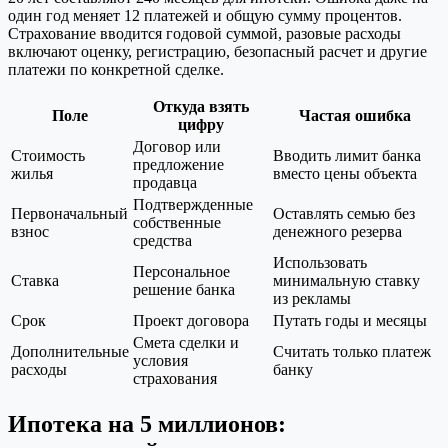
один год меняет 12 платежей и общую сумму процентов.
Страхование вводится годовой суммой, разовые расходы
включают оценку, регистрацию, безопасный расчет и другие
платежи по конкретной сделке.
Откуда взять
Поле
Частая ошибка
цифру
Договор или
Стоимость
Вводить лимит банка
предложение
жилья
вместо цены объекта
продавца
Подтвержденные
Первоначальный
Оставлять семью без
собственные
взнос
денежного резерва
средства
Использовать
Персональное
Ставка
минимальную ставку
решение банка
из рекламы
Срок
Проект договора
Путать годы и месяцы
Смета сделки и
Дополнительные
Считать только платеж
условия
расходы
банку
страхования
Ипотека на 5 миллионов: