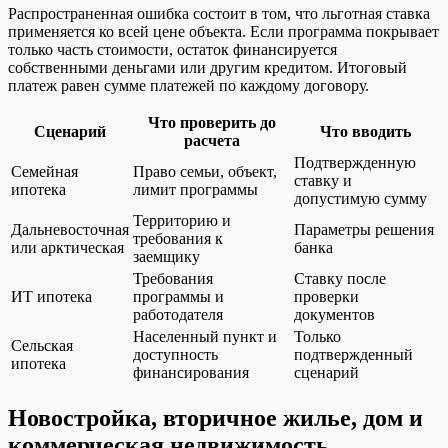
Распространенная ошибка состоит в том, что льготная ставка
применяется ко всей цене объекта. Если программа покрывает
только часть стоимости, остаток финансируется
собственными деньгами или другим кредитом. Итоговый
платеж равен сумме платежей по каждому договору.
Что проверить до
Сценарий
Что вводить
расчета
Подтвержденную
Семейная
Право семьи, объект,
ставку и
ипотека
лимит программы
допустимую сумму
Территорию и
Дальневосточная
Параметры решения
требования к
или арктическая
банка
заемщику
Требования
Ставку после
ИТ ипотека
программы и
проверки
работодателя
документов
Населенный пункт и
Только
Сельская
доступность
подтвержденный
ипотека
финансирования
сценарий
Новостройка, вторичное жилье, дом и
коммерческая недвижимость