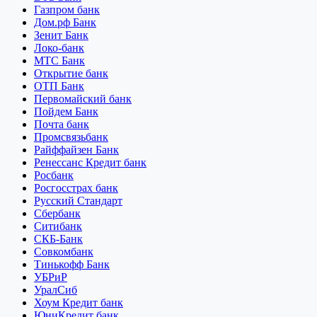
Газпром банк
Дом.рф Банк
Зенит Банк
Локо-банк
МТС Банк
Открытие банк
ОТП Банк
Первомайский банк
Пойдем Банк
Почта банк
Промсвязьбанк
Райффайзен Банк
Ренессанс Кредит банк
Росбанк
Росгосстрах банк
Русский Стандарт
Сбербанк
Ситибанк
СКБ-Банк
Совкомбанк
Тинькофф Банк
УБРиР
УралСиб
Хоум Кредит банк
ЮниКредит банк