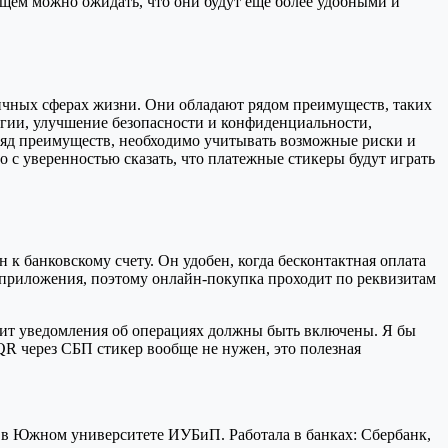
щем можно ожидать, что они будут еще более удобными и
чных сферах жизни. Они обладают рядом преимуществ, таких
огии, улучшение безопасности и конфиденциальности,
ряд преимуществ, необходимо учитывать возможные риски и
с уверенностью сказать, что платежные стикеры будут играть
к банковскому счету. Он удобен, когда бесконтактная оплата
 приложения, поэтому онлайн-покупка проходит по реквизитам
ачит уведомления об операциях должны быть включены. Я бы
QR через СБП стикер вообще не нужен, это полезная
 в Южном университете ИУБиП. Работала в банках: Сбербанк,