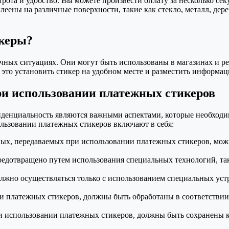
ота и удобство. Вы можете произвести оплату за несколько сек
ены на различные поверхности, такие как стекло, металл, дерев
икеры?
ных ситуациях. Они могут быть использованы в магазинах и рес
, это установить стикер на удобном месте и разместить информац
ри использовании платежных стикеров
денциальность являются важными аспектами, которые необходим
льзовании платежных стикеров включают в себя:
ных, передаваемых при использовании платежных стикеров, мо
едотвращено путем использования специальных технологий, та
олжно осуществляться только с использованием специальных ус
и платежных стикеров, должны быть обработаны в соответстви
и использовании платежных стикеров, должны быть сохранены 