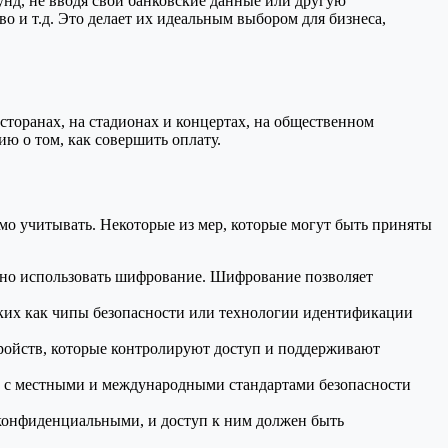
унд, не вводя свои банковские данные или другую
о и т.д. Это делает их идеальным выбором для бизнеса,
торанах, на стадионах и концертах, на общественном
ию о том, как совершить оплату.
о учитывать. Некоторые из мер, которые могут быть приняты
жно использовать шифрование. Шифрование позволяет
ких как чипы безопасности или технологии идентификации
тройств, которые контролируют доступ и поддерживают
и с местными и международными стандартами безопасности
конфиденциальными, и доступ к ним должен быть