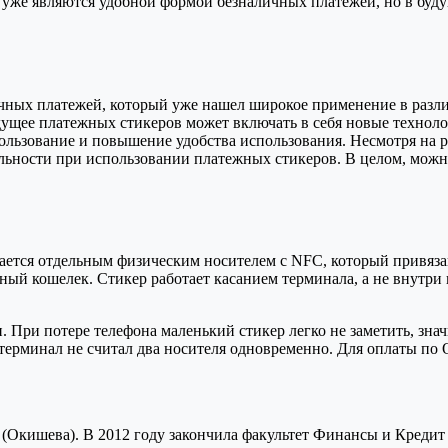
уже являются удобной формой безналичных платежей, но в буду
ных платежей, который уже нашел широкое применение в разли
удущее платежных стикеров может включать в себя новые технол
льзование и повышение удобства использования. Несмотря на 
ьности при использовании платежных стикеров. В целом, можно 
ется отдельным физическим носителем с NFC, который привязан 
ный кошелек. Стикер работает касанием терминала, а не внутри
. При потере телефона маленький стикер легко не заметить, зн
терминал не считал два носителя одновременно. Для оплаты по 
(Окишева). В 2012 году закончила факультет Финансы и Кредит