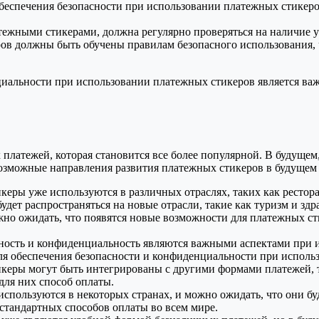
беспечения безопасности при использовании платежных стикеро
тежными стикерами, должна регулярно проверяться на наличие у
ров должны быть обучены правилам безопасного использования,
иальности при использовании платежных стикеров является важ
латежей, которая становится все более популярной. В будущем,
озможные направления развития платежных стикеров в будущем 
керы уже используются в различных отраслях, таких как рестор
дет распространяться на новые отрасли, такие как туризм и здр
жно ожидать, что появятся новые возможности для платежных ст
ность и конфиденциальность являются важными аспектами при 
ля обеспечения безопасности и конфиденциальности при исполь
икеры могут быть интегрированы с другими формами платежей, 
для них способ оплаты.
пользуются в некоторых странах, и можно ожидать, что они буду
стандартных способов оплаты во всем мире.