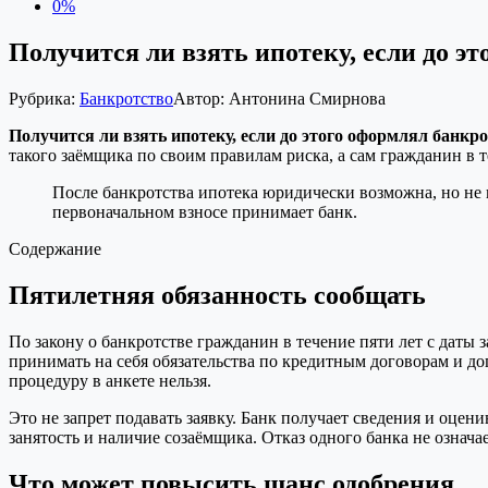
0%
Получится ли взять ипотеку, если до э
Рубрика:
Банкротство
Автор:
Антонина Смирнова
Получится ли взять ипотеку, если до этого оформлял банкр
такого заёмщика по своим правилам риска, а сам гражданин в
После банкротства ипотека юридически возможна, но не г
первоначальном взносе принимает банк.
Содержание
Пятилетняя обязанность сообщать
По закону о банкротстве гражданин в течение пяти лет с даты
принимать на себя обязательства по кредитным договорам и до
процедуру в анкете нельзя.
Это не запрет подавать заявку. Банк получает сведения и оцен
занятость и наличие созаёмщика. Отказ одного банка не означа
Что может повысить шанс одобрения