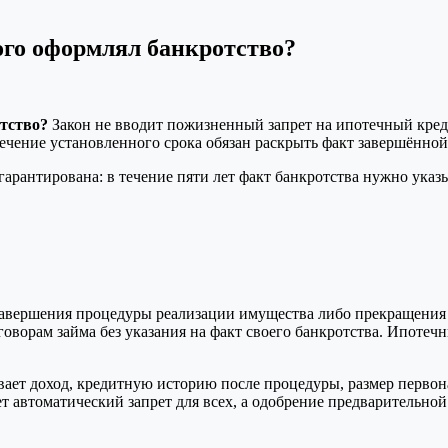
того оформлял банкротство?
отство?
Закон не вводит пожизненный запрет на ипотечный креди
 течение установленного срока обязан раскрыть факт завершённо
арантирована: в течение пяти лет факт банкротства нужно указы
 завершения процедуры реализации имущества либо прекращения 
говорам займа без указания на факт своего банкротства. Ипотеч
ивает доход, кредитную историю после процедуры, размер первона
ет автоматический запрет для всех, а одобрение предварительной