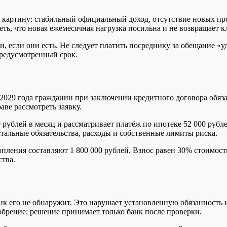
артину: стабильный официальный доход, отсутствие новых прос
еть, что новая ежемесячная нагрузка посильна и не возвращает 
 если они есть. Не следует платить посреднику за обещание «у
предусмотренный срок.
2029 года гражданин при заключении кредитного договора обязан
аве рассмотреть заявку.
ублей в месяц и рассматривает платёж по ипотеке 52 000 рубле
остальные обязательства, расходы и собственные лимиты риска.
опления составляют 1 800 000 рублей. Взнос равен 30% стоимости
ства.
нк его не обнаружит. Это нарушает установленную обязанность 
брение: решение принимает только банк после проверки.