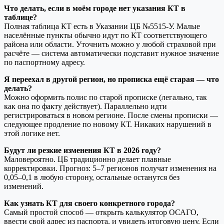
Что делать, если в моём городе нет указания КТ в
таблице?
Полная таблица КТ есть в Указании ЦБ №5515-У. Малые
населённые пункты обычно идут по КТ соответствующего
района или области. Уточнить можно у любой страховой при
расчёте — система автоматически подставит нужное значение
по паспортному адресу.
Я переехал в другой регион, но прописка ещё старая — что
делать?
Можно оформить полис по старой прописке (легально, так
как она по факту действует). Параллельно идти
регистрироваться в новом регионе. После смены прописки —
следующее продление по новому КТ. Никаких нарушений в
этой логике нет.
Будут ли резкие изменения КТ в 2026 году?
Маловероятно. ЦБ традиционно делает плавные
корректировки. Прогноз: 5–7 регионов получат изменения на
0,05–0,1 в любую сторону, остальные останутся без
изменений.
Как узнать КТ для своего конкретного города?
Самый простой способ — открыть калькулятор ОСАГО,
ввести свой адрес из паспорта, и увидеть итоговую цену. Если