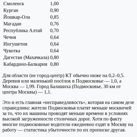
Смоленск
1,00
Курган
0,90
Йошкар-Ола
0,85
Магадан
0,76
Республика Алтай
0,70
Чечня
0,64
Ингушетия
0,64
Чукотка
0,64
Дагестан (Махачкала)
0,80
Кабардино-Балкария
0,80
Для области (не город-центр) КТ обычно ниже на 0,2–0,5.
Деревня или маленький посёлок в Подмосковье — 1,0, а
Москва — 1,99. Город Балашиха (Подмосковье, 30 км от
центра Москвы) — 1,1.
Это и есть главная «несправедливость», которая на самом деле
справедлива: жители Подмосковья платят меньше москвичей
за то, что их машины проводят меньше времени в условиях
высокой загруженности столичных дорог. Хотя по факту
многие подмосковные водители ежедневно ездят в Москву на
работу — статистика убыточности по их прописке другая.