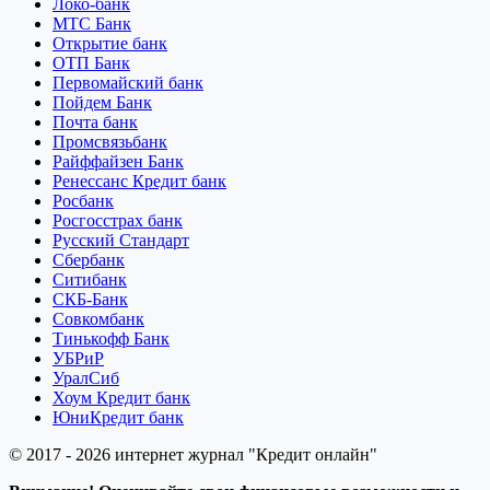
Локо-банк
МТС Банк
Открытие банк
ОТП Банк
Первомайский банк
Пойдем Банк
Почта банк
Промсвязьбанк
Райффайзен Банк
Ренессанс Кредит банк
Росбанк
Росгосстрах банк
Русский Стандарт
Сбербанк
Ситибанк
СКБ-Банк
Совкомбанк
Тинькофф Банк
УБРиР
УралСиб
Хоум Кредит банк
ЮниКредит банк
© 2017 - 2026 интернет журнал "Кредит онлайн"