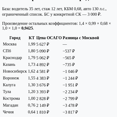
База: водитель 35 лет, стаж 12 лет, КБМ 0,68, авто 130 л.с.,
ограниченный список. БС у конкретной СК — 3 000 ₽.
Произведение остальных коэффициентов: 1,4 × 0,99 × 0,68 ×
1,0 × 1,0 =
0,9425
.
Город
КТ
Цена ОСАГО
Разница с Москвой
Москва
1,99
—
5 627 ₽
СПб
1,80
5 090 ₽
−537 ₽
Краснодар
1,79
5 062 ₽
−565 ₽
Казань
1,73
4 892 ₽
−735 ₽
Новосибирск
1,62
4 581 ₽
−1 046 ₽
Воронеж
1,55
4 383 ₽
−1 244 ₽
Калуга
1,30
3 676 ₽
−1 951 ₽
Тула
1,20
3 393 ₽
−2 234 ₽
Кострома
1,00
2 828 ₽
−2 799 ₽
Магадан
0,76
2 149 ₽
−3 478 ₽
Чечня
0,64
1 810 ₽
−3 817 ₽