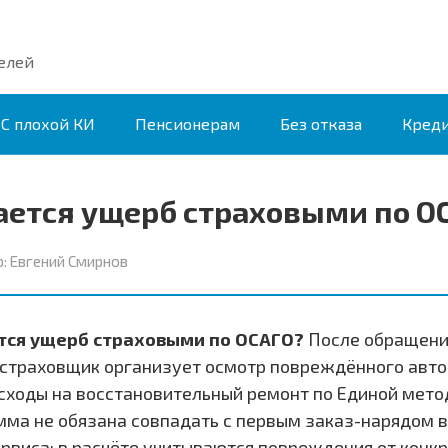
елей
С плохой КИ
Пенсионерам
Без отказа
Кред
ается ущерб страховыми по О
:
Евгений Смирнов
тся ущерб страховыми по ОСАГО?
После обращени
страховщик организует осмотр повреждённого авто
сходы на восстановительный ремонт по Единой мето
умма не обязана совпадать с первым заказ-нарядом 
рвиса: в расчёте учитываются повреждения от конкр