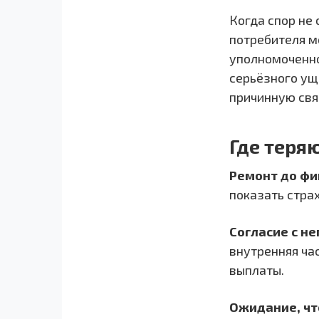
Когда спор не
потребителя м
уполномоченно
серьёзного ущ
причинную свя
Где теря
Ремонт до фи
показать стра
Согласие с н
внутренняя ча
выплаты.
Ожидание, чт