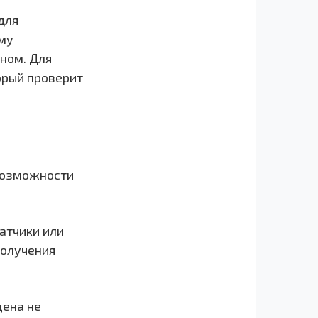
для
му
оном. Для
орый проверит
возможности
атчики или
получения
цена не