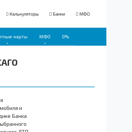
Калькуляторы
Банки
МФО
итные карты
МФО
0%
САГО
я
мобиля и
дике Банка
выбранного
етного ДТП,