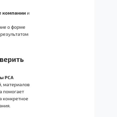
е компании
и
ние о форме
 результатом
оверить
ты РСА
й, материалов
ка помогает
а конкретное
ания.