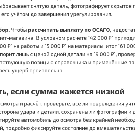
ыбрасывает снятую деталь, фотографирует скрытое
 его учётом до завершения урегулирования.
бор.
Чтобы
рассчитать выплату по ОСАГО
, недоста
ет-магазина. В условном расчёте `42 000 ₽` приходи
00 ₽` на работы и `5 000 ₽` на материалы: итог `61 000
орит лишь с ценой одной детали на `9 000 ₽`, пров
тствующую позицию справочника и применённые пар
весь ущерб произвольно.
ть, если сумма кажется низкой
смотра и расчёт, проверьте, все ли повреждения учт
сторона удара и детали, сохранены ли фотографии и
тируйте автомобиль до осмотра без крайней необхо
й, подробно фиксируйте состояние до вмешательства