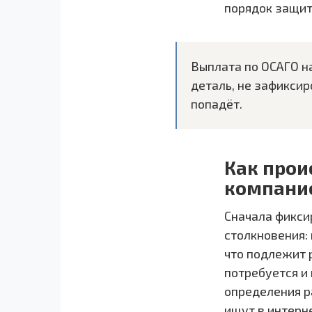
порядок защит
Выплата по ОСАГО на
деталь, не зафиксир
попадёт.
Как прои
компани
Сначала фикси
столкновения: 
что подлежит 
потребуется и
определения р
ищут в интерн