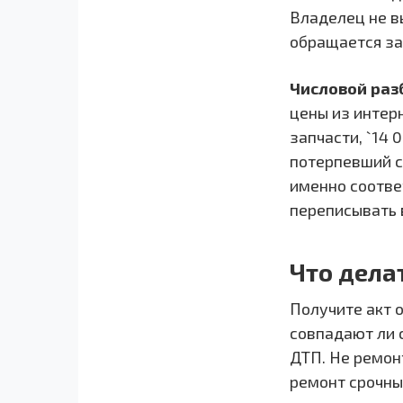
Владелец не в
обращается за
Числовой раз
цены из интерн
запчасти, `14 0
потерпевший сп
именно соотве
переписывать 
Что дела
Получите акт о
совпадают ли 
ДТП. Не ремон
ремонт срочны