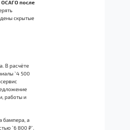
 ОСАГО после
ерять
ждены скрытые
. В расчёте
ериалы `4 500
 сервис
предложение
, работы и
 бампера, а
ью `6 800 ₽`.