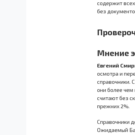
содержит всех
без документо
Провероч
Мнение э
Евгений Смир
осмотра и пер
справочники. 
они более чем
считают без с
прежних 2%.
Справочники д
Ожидаемый Бан