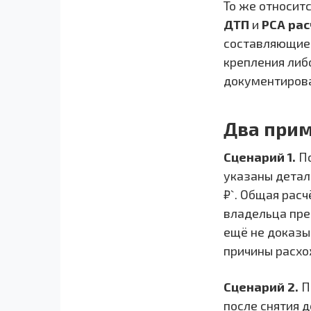
То же относит
ДТП
и
РСА ра
составляющие,
крепления либ
документирова
Два прим
Сценарий 1.
По
указаны деталь
₽`. Общая расч
владельца пре
ещё не доказы
причины расхо
Сценарий 2.
П
после снятия 