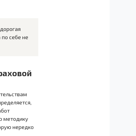
 дорогая
 по себе не
траховой
ятельствам
пределяется,
абот
ую методику
орую нередко