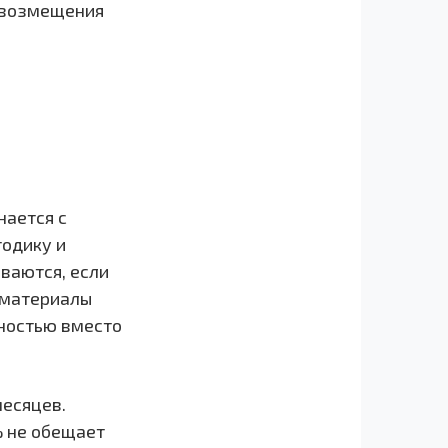
р возмещения
нается с
тодику и
ваются, если
 материалы
лностью вместо
месяцев.
 не обещает