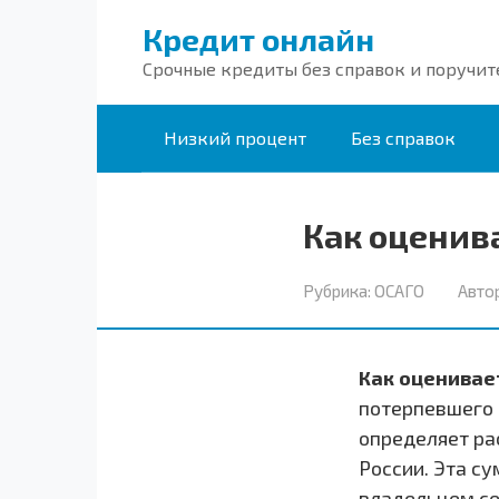
Перейти
Кредит онлайн
к
Срочные кредиты без справок и поручит
контенту
Низкий процент
Без справок
Как оценив
Рубрика:
ОСАГО
Автор
Как оценивае
потерпевшего 
определяет ра
России. Эта с
владельцем се