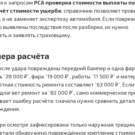
ся к запросам
РСА проверка стоимости выплаты по
счёт стоимости ущерба
: справочник позволяет пров
 а не заменяет экспертизу автомобиля. Если повре
о выявлены последствия после разборки, их нужно
ть и заявлять страховщику.
ера расчёта
сле удара повреждены передний бампер и одна фара
 `28 000 ₽`, фара `19 000 ₽`, работы `11 500 ₽` и мат
ётная стоимость ремонта составляет `63 000 ₽`. Если
длагает ремонт за `82 000 ₽`, само коммерческое 
вает ошибку расчёта: сначала нужно сравнить детали
ждения.
ри осмотре зафиксирована только наружная трещина
детали обнаружено повреждённое крепление стоимост