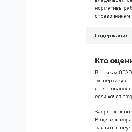
нормативы раб
справочникам.
Содержание
Кто оцен
В рамках ОСАГ
экспертизу ор
согласованное
если хочет со
Запрос
кто оц
Водитель впра
заявить о неу