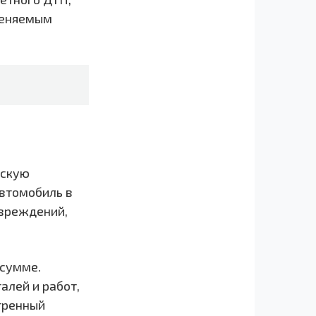
меняемым
ескую
втомобиль в
овреждений,
 сумме.
алей и работ,
тренный