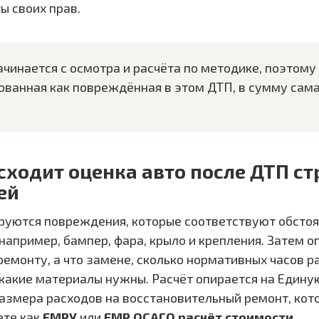
ы своих прав.
чинается с осмотра и расчёта по методике, поэтому
ованная как повреждённая в этом ДТП, в сумму сама
сходит оценка авто после ДТП с
ей
руются повреждения, которые соответствуют обсто
например, бампер, фара, крыло и крепления. Затем о
ремонту, а что замене, сколько нормативных часов р
 какие материалы нужны. Расчёт опирается на Един
азмера расходов на восстановительный ремонт, кот
ете как
ЕМРУ
или
ЕМР ОСАГО расчёт стоимости
.