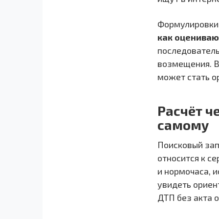
Формулировк
как оцениваю
последователь
возмещения. В
может стать о
Расчёт ч
самому
Поисковый за
относится к с
и нормочаса, 
увидеть ориен
ДТП без акта 