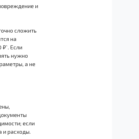
 повреждение и
точно сложить
тся на
 ₽`. Если
ерять нужно
аметры, а не
ены,
 документы
димости; если
 и расходы.