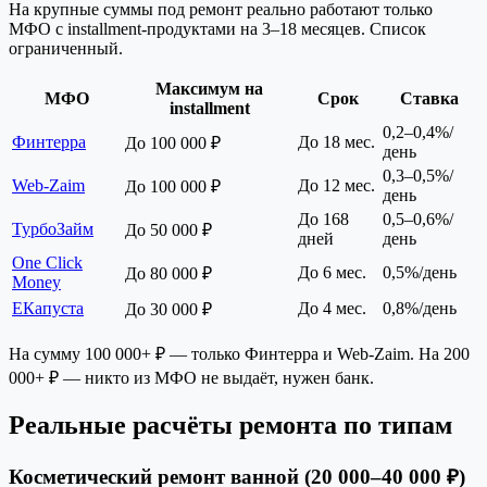
На крупные суммы под ремонт реально работают только
МФО с installment-продуктами на 3–18 месяцев. Список
ограниченный.
Максимум на
МФО
Срок
Ставка
installment
0,2–0,4%/
Финтерра
До 18 мес.
До 100 000 ₽
день
0,3–0,5%/
Web-Zaim
До 12 мес.
До 100 000 ₽
день
До 168
0,5–0,6%/
ТурбоЗайм
До 50 000 ₽
дней
день
One Click
До 6 мес.
0,5%/день
До 80 000 ₽
Money
ЕКапуста
До 4 мес.
0,8%/день
До 30 000 ₽
На сумму 100 000+ ₽ — только Финтерра и Web-Zaim. На 200
000+ ₽ — никто из МФО не выдаёт, нужен банк.
Реальные расчёты ремонта по типам
Косметический ремонт ванной (20 000–40 000 ₽)