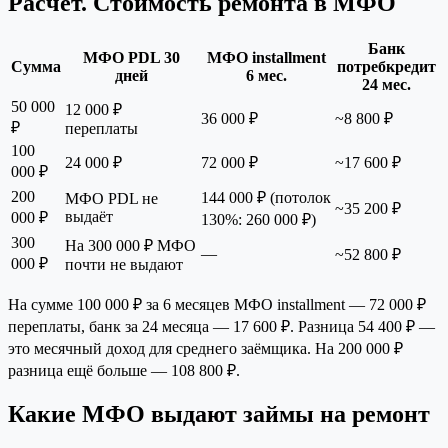
Расчёт. Стоимость ремонта в МФО
Банк
МФО PDL 30
МФО installment
Сумма
потребкредит
дней
6 мес.
24 мес.
50 000
12 000 ₽
36 000 ₽
~8 800 ₽
₽
переплаты
100
24 000 ₽
72 000 ₽
~17 600 ₽
000 ₽
200
144 000 ₽ (потолок
МФО PDL не
~35 200 ₽
выдаёт
000 ₽
130%: 260 000 ₽)
300
На 300 000 ₽ МФО
—
~52 800 ₽
000 ₽
почти не выдают
На сумме 100 000 ₽ за 6 месяцев МФО installment — 72 000 ₽
переплаты, банк за 24 месяца — 17 600 ₽. Разница 54 400 ₽ —
это месячный доход для среднего заёмщика. На 200 000 ₽
разница ещё больше — 108 800 ₽.
Какие МФО выдают займы на ремонт