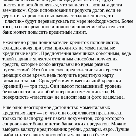
постоянно возобновляться, что зависит от возврата долга
заемщиком. Срок использования продукта долог, если ее
держатель прилежно выплачивает задолженность, то
«пластик» будут перевыпускать по мере необходимости. Более
того, за своевременное и полное исполнение обязательств
банк может повысить кредитный лимит.
Ежедневно ряды пользователей кредиток пополняются,
солидная доля при этом приходится на моментальные
кредитные карты. Предпочтения заемщиков объяснимы, ведь
такой вариант является отличным способом получения
средств, которые особо актуальны во время разных
путешествий. Это банковское предложение заинтересует
ценящих свое время, ведь получить кредитную карту
возможно за час. Срок действия моментальной кредитки
(средний) — три года. Они имеют повышенный уровень
безопасности: для любой операции нужен пин-код. На
поверхность «пластика» не наносят имя и фото владельца.
Еще одно неоспоримое достоинство моментальных
кредитных карт — то, что они оформляются практически
только по паспорту, нет пакета документов, сбор которого
сопровождает большинство банковских продуктов. Можно
выбрать валюту кредитования: рубли, доллары, евро. Лучше
выбирать ту валюту, которой вы чаще всего будете