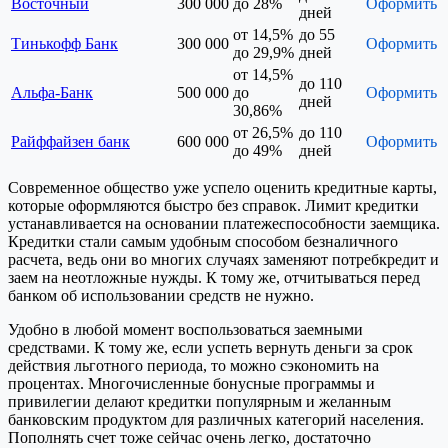
Восточный
300 000
до 28%
Оформить
дней
от 14,5%
до 55
Тинькофф Банк
300 000
Оформить
до 29,9%
дней
от 14,5%
до 110
Альфа-Банк
500 000
до
Оформить
дней
30,86%
от 26,5%
до 110
Райффайзен банк
600 000
Оформить
до 49%
дней
Современное общество уже успело оценить кредитные карты,
которые оформляются быстро без справок. Лимит кредитки
устанавливается на основании платежеспособности заемщика.
Кредитки стали самым удобным способом безналичного
расчета, ведь они во многих случаях заменяют потребкредит и
заем на неотложные нужды. К тому же, отчитываться перед
банком об использовании средств не нужно.
Удобно в любой момент воспользоваться заемными
средствами. К тому же, если успеть вернуть деньги за срок
действия льготного периода, то можно сэкономить на
процентах. Многочисленные бонусные программы и
привилегии делают кредитки популярным и желанным
банковским продуктом для различных категорий населения.
Пополнять счет тоже сейчас очень легко, достаточно