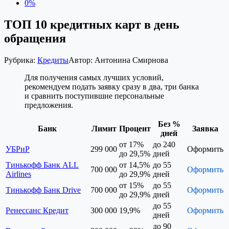
0%
ТОП 10 кредитных карт в день
обращения
Рубрика:
Кредиты
Автор:
Антонина Смирнова
Для получения самых лучших условий,
рекомендуем подать заявку сразу в два, три банка
и сравнить поступившие персональные
предложения.
Без %
Банк
Лимит
Процент
Заявка
дней
от 17%
до 240
УБРиР
299 000
Оформить
до 29,5%
дней
Тинькофф Банк ALL
от 14,5%
до 55
700 000
Оформить
Airlines
до 29,9%
дней
от 15%
до 55
Тинькофф Банк Drive
700 000
Оформить
до 29,9%
дней
до 55
Ренессанс Кредит
300 000
19,9%
Оформить
дней
до 90