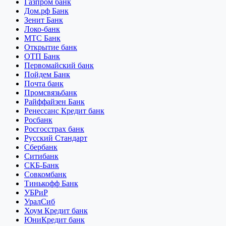
Газпром банк
Дом.рф Банк
Зенит Банк
Локо-банк
МТС Банк
Открытие банк
ОТП Банк
Первомайский банк
Пойдем Банк
Почта банк
Промсвязьбанк
Райффайзен Банк
Ренессанс Кредит банк
Росбанк
Росгосстрах банк
Русский Стандарт
Сбербанк
Ситибанк
СКБ-Банк
Совкомбанк
Тинькофф Банк
УБРиР
УралСиб
Хоум Кредит банк
ЮниКредит банк