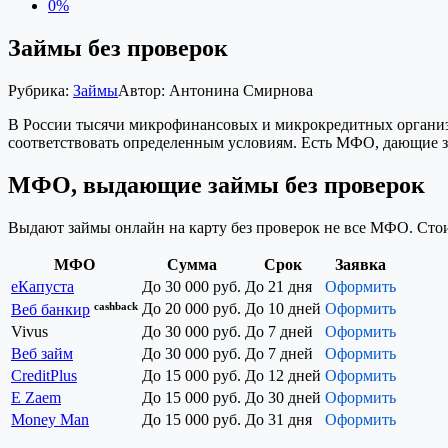
0%
Займы без проверок
Рубрика:
Займы
Автор:
Антонина Смирнова
В России тысячи микрофинансовых и микрокредитных организа
соответствовать определенным условиям. Есть МФО, дающие за
МФО, выдающие займы без проверок
Выдают займы онлайн на карту без проверок не все МФО. Стои
МФО
Сумма
Срок
Заявка
еКапуста
До 30 000 руб.
До 21 дня
Оформить
cashback
До 20 000 руб.
До 10 дней
Оформить
Веб банкир
Vivus
До 30 000 руб.
До 7 дней
Оформить
Веб займ
До 30 000 руб.
До 7 дней
Оформить
CreditPlus
До 15 000 руб.
До 12 дней
Оформить
E Zaem
До 15 000 руб.
До 30 дней
Оформить
Money Man
До 15 000 руб.
До 31 дня
Оформить