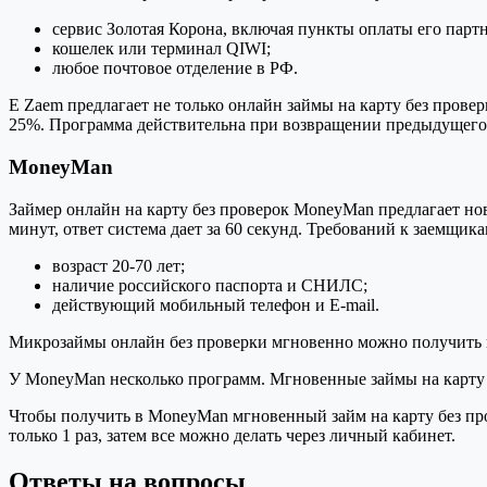
сервис Золотая Корона, включая пункты оплаты его партн
кошелек или терминал QIWI;
любое почтовое отделение в РФ.
E Zaem предлагает не только онлайн займы на карту без прове
25%. Программа действительна при возвращении предыдущего за
MoneyMan
Займер онлайн на карту без проверок MoneyMan предлагает нов
минут, ответ система дает за 60 секунд. Требований к заемщик
возраст 20-70 лет;
наличие российского паспорта и СНИЛС;
действующий мобильный телефон и E-mail.
Микрозаймы онлайн без проверки мгновенно можно получить н
У MoneyMan несколько программ. Мгновенные займы на карту б
Чтобы получить в MoneyMan мгновенный займ на карту без про
только 1 раз, затем все можно делать через личный кабинет.
Ответы на вопросы