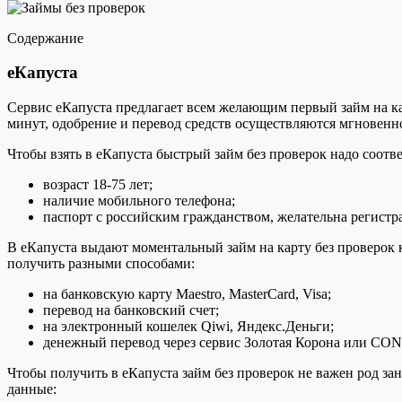
Содержание
eКапуста
Сервис eКапуста предлагает всем желающим первый займ на кар
минут, одобрение и перевод средств осуществляются мгновенно
Чтобы взять в eКапуста быстрый займ без проверок надо соот
возраст 18-75 лет;
наличие мобильного телефона;
паспорт с российским гражданством, желательна регистр
В eКапуста выдают моментальный займ на карту без проверок 
получить разными способами:
на банковскую карту Maestro, MasterCard, Visa;
перевод на банковский счет;
на электронный кошелек Qiwi, Яндекс.Деньги;
денежный перевод через сервис Золотая Корона или CO
Чтобы получить в eКапуста займ без проверок не важен род за
данные: