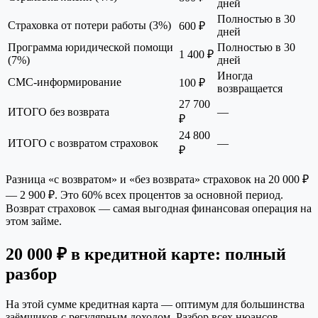
дней
Полностью в 30
Страховка от потери работы (3%)
600 ₽
дней
Программа юридической помощи
Полностью в 30
1 400 ₽
(7%)
дней
Иногда
СМС-информирование
100 ₽
возвращается
27 700
ИТОГО без возврата
—
₽
24 800
ИТОГО с возвратом страховок
—
₽
Разница «с возвратом» и «без возврата» страховок на 20 000 ₽
— 2 900 ₽. Это 60% всех процентов за основной период.
Возврат страховок — самая выгодная финансовая операция на
этом займе.
20 000 ₽ в кредитной карте: полный
разбор
На этой сумме кредитная карта — оптимум для большинства
заёмщиков с регулярным доходом. Разбор всех нюансов.