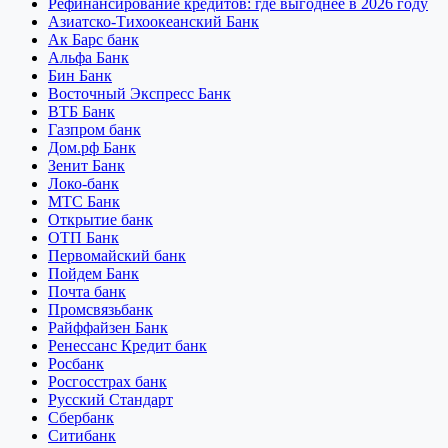
Рефинансирование кредитов: где выгоднее в 2026 году
Азиатско-Тихоокеанский Банк
Ак Барс банк
Альфа Банк
Бин Банк
Восточный Экспресс Банк
ВТБ Банк
Газпром банк
Дом.рф Банк
Зенит Банк
Локо-банк
МТС Банк
Открытие банк
ОТП Банк
Первомайский банк
Пойдем Банк
Почта банк
Промсвязьбанк
Райффайзен Банк
Ренессанс Кредит банк
Росбанк
Росгосстрах банк
Русский Стандарт
Сбербанк
Ситибанк