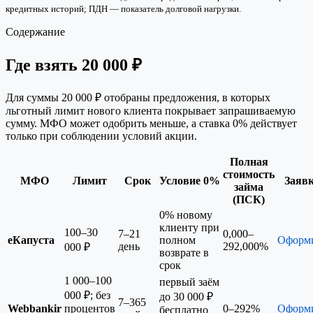
кредитных историй; ПДН — показатель долговой нагрузки.
Содержание
Где взять 20 000 ₽
Для суммы 20 000 ₽ отобраны предложения, в которых
льготный лимит нового клиента покрывает запрашиваемую
сумму. МФО может одобрить меньше, а ставка 0% действует
только при соблюдении условий акции.
Полная
стоимость
МФО
Лимит
Срок
Условие 0%
Заяв
займа
(ПСК)
0% новому
клиенту при
100–30
7–21
0,000–
еКапуста
полном
Оформ
день
292,000%
000 ₽
возврате в
срок
1 000–100
первый заём
000 ₽; без
до 30 000 ₽
7–365
Webbankir
процентов
0–292%
Оформ
бесплатно