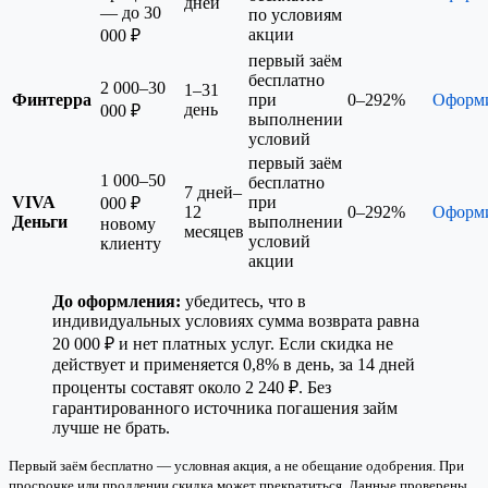
дней
— до 30
по условиям
акции
000 ₽
первый заём
бесплатно
2 000–30
1–31
Финтерра
при
0–292%
Оформ
день
000 ₽
выполнении
условий
первый заём
1 000–50
бесплатно
7 дней–
VIVA
при
000 ₽
12
0–292%
Оформ
Деньги
выполнении
новому
месяцев
условий
клиенту
акции
До оформления:
убедитесь, что в
индивидуальных условиях сумма возврата равна
20 000 ₽ и нет платных услуг. Если скидка не
действует и применяется 0,8% в день, за 14 дней
проценты составят около 2 240 ₽. Без
гарантированного источника погашения займ
лучше не брать.
Первый заём бесплатно — условная акция, а не обещание одобрения. При
просрочке или продлении скидка может прекратиться. Данные проверены