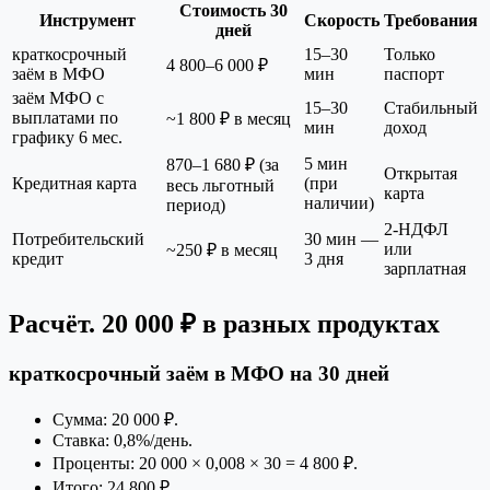
Стоимость 30
Инструмент
Скорость
Требования
дней
краткосрочный
15–30
Только
4 800–6 000 ₽
заём в МФО
мин
паспорт
заём МФО с
15–30
Стабильный
выплатами по
~1 800 ₽ в месяц
мин
доход
графику 6 мес.
5 мин
870–1 680 ₽ (за
Открытая
Кредитная карта
(при
весь льготный
карта
наличии)
период)
2-НДФЛ
Потребительский
30 мин —
или
~250 ₽ в месяц
кредит
3 дня
зарплатная
Расчёт. 20 000 ₽ в разных продуктах
краткосрочный заём в МФО на 30 дней
Сумма: 20 000 ₽.
Ставка: 0,8%/день.
Проценты: 20 000 × 0,008 × 30 = 4 800 ₽.
Итого: 24 800 ₽.