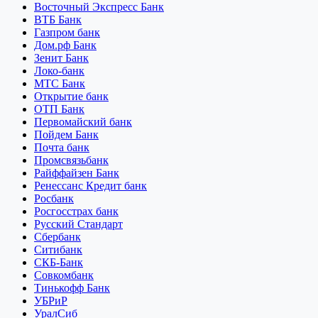
Восточный Экспресс Банк
ВТБ Банк
Газпром банк
Дом.рф Банк
Зенит Банк
Локо-банк
МТС Банк
Открытие банк
ОТП Банк
Первомайский банк
Пойдем Банк
Почта банк
Промсвязьбанк
Райффайзен Банк
Ренессанс Кредит банк
Росбанк
Росгосстрах банк
Русский Стандарт
Сбербанк
Ситибанк
СКБ-Банк
Совкомбанк
Тинькофф Банк
УБРиР
УралСиб