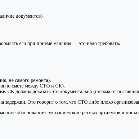
аличие документов).
ормлять его при приёме машины — это надо требовать.
ия, не самого ремонта).
ия по смете между СТО и СК).
нке
. СК должна доказать это документально (письма от поставщи
а задержки. Это говорит о том, что СТО либо плохо организован
менное обоснование с указанием конкретных артикулов и попытк