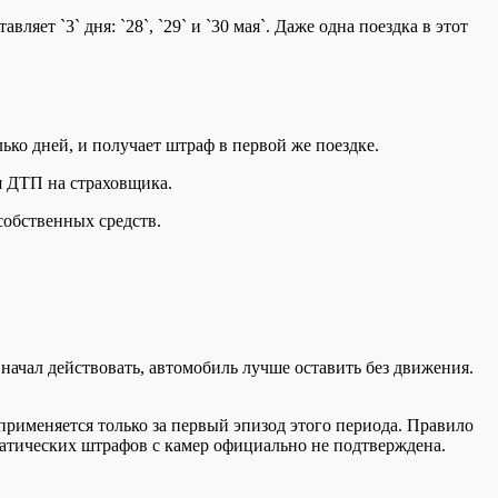
яет `3` дня: `28`, `29` и `30 мая`. Даже одна поездка в этот
ько дней, и получает штраф в первой же поездке.
я ДТП на страховщика.
собственных средств.
начал действовать, автомобиль лучше оставить без движения.
 применяется только за первый эпизод этого периода. Правило
оматических штрафов с камер официально не подтверждена.