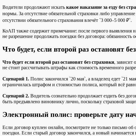
Водители продолжают искать
какое наказание за езду без ст
нормы. За отсутствие обязательной страховки либо управление
отсутствии обязательного страхования влечёт `3 000–5 000 ₽`.
КоАП также содержит примечание: после первого выявления нар
не разрешение продолжать поездки без договора: обязанность 
Что будет, если второй раз остановят бе
Что будет если второй раз остановят без страховки
, зависит
не стоит рассчитывать штрафы как стоимость временного разр
Сценарий 1.
Полис закончился `20 мая`, а владелец едет `21 
ограничилась штрафом и стоимостью полиса, который всё равн
Сценарий 2.
Водитель сознательно продолжает ездить без дого
быть предъявлено виновнику лично, поскольку страховой защит
Электронный полис: проверьте дату на
Если договор куплен онлайн, посмотрите не только письмо об о
поездки. Если старый договор закончился, а новый начинается 