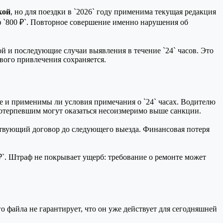
кой
, но для поездки в `2026` году применима текущая редакция
ф `800 ₽`. Повторное совершение именно нарушения об
й и последующие случаи выявления в течение `24` часов. Это
вого привлечения сохраняется.
ле и применимы ли условия примечания о `24` часах. Водителю
потерпевшим могут оказаться несоизмеримо выше санкции.
ействующий договор до следующего выезда. Финансовая потеря
₽`. Штраф не покрывает ущерб: требование о ремонте может
о файла не гарантирует, что он уже действует для сегодняшней