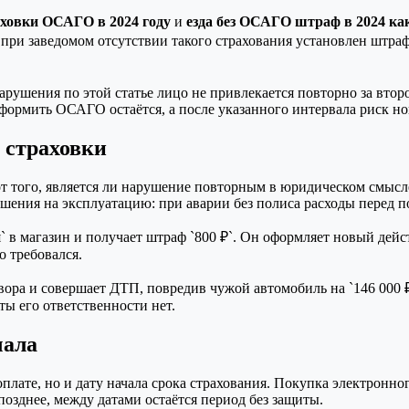
раховки ОСАГО в 2024 году
и
езда без ОСАГО штраф в 2024 ка
 при заведомом отсутствии такого страхования установлен штра
ушения по этой статье лицо не привлекается повторно за второ
оформить ОСАГО остаётся, а после указанного интервала риск но
з страховки
 от того, является ли нарушение повторным в юридическом смыс
ешения на эксплуатацию: при аварии без полиса расходы перед 
мая` в магазин и получает штраф `800 ₽`. Он оформляет новый д
о требовался.
вора и совершает ДТП, повредив чужой автомобиль на `146 000 
ы его ответственности нет.
чала
плате, но и дату начала срока страхования. Покупка электронног
позднее, между датами остаётся период без защиты.