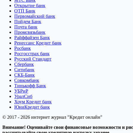
МТС Банк
Открытие банк
ОТП Банк
Первомайский банк
Пойдем Банк
Почта банк
Промсвязьбанк
Райффайзен Банк
Ренессанс Кредит банк
Росбанк
Росгосстрах банк
Русский Стандарт
Сбербанк
Ситибанк
СКБ-Банк
Совкомбанк
Тинькофф Банк
УБРиР
УралСиб
Хоум Кредит банк
ЮниКредит банк
© 2017 - 2026 интернет журнал "Кредит онлайн"
Внимание! Оценивайте свои финансовые возможности и риск
рассчитывайте свою кредитную нагрузку заранее.