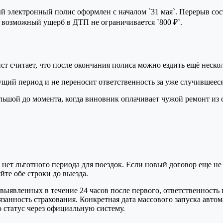
 электронный полис оформлен с началом `31 мая`. Перерыв составл
а возможный ущерб в ДТП не ограничивается `800 ₽`.
 считает, что после окончания полиса можно ездить ещё нескол
щий период и не переносит ответственность за уже случившеес
ьшой до момента, когда виновник оплачивает чужой ремонт из 
ет льготного периода для поездок. Если новый договор еще не 
йте обе строки до выезда.
 выявленных в течение 24 часов после первого, ответственность
бязанность страхования. Конкретная дата массового запуска авт
о статус через официальную систему.