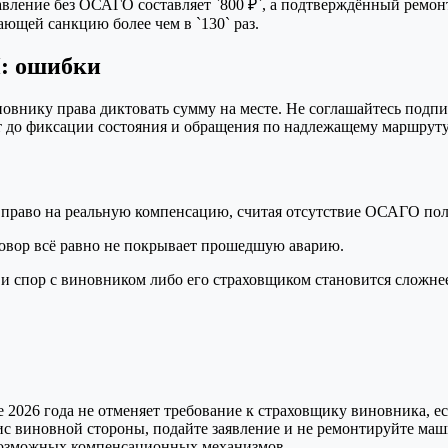
ление без ОСАГО составляет `800 ₽`, а подтверждённый ремонт 
ющей санкцию более чем в `130` раз.
П: ошибки
новнику права диктовать сумму на месте. Не соглашайтесь подпи
т до фиксации состояния и обращения по надлежащему маршруту
право на реальную компенсацию, считая отсутствие ОСАГО пол
говор всё равно не покрывает прошедшую аварию.
и спор с виновником либо его страховщиком становится сложне
026 года не отменяет требование к страховщику виновника, ес
с виновной стороны, подайте заявление и не ремонтируйте маши
 возможных компенсационных механизмов.