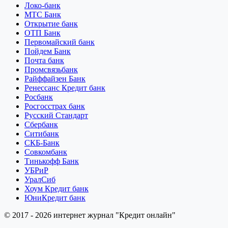
Локо-банк
МТС Банк
Открытие банк
ОТП Банк
Первомайский банк
Пойдем Банк
Почта банк
Промсвязьбанк
Райффайзен Банк
Ренессанс Кредит банк
Росбанк
Росгосстрах банк
Русский Стандарт
Сбербанк
Ситибанк
СКБ-Банк
Совкомбанк
Тинькофф Банк
УБРиР
УралСиб
Хоум Кредит банк
ЮниКредит банк
© 2017 - 2026 интернет журнал "Кредит онлайн"