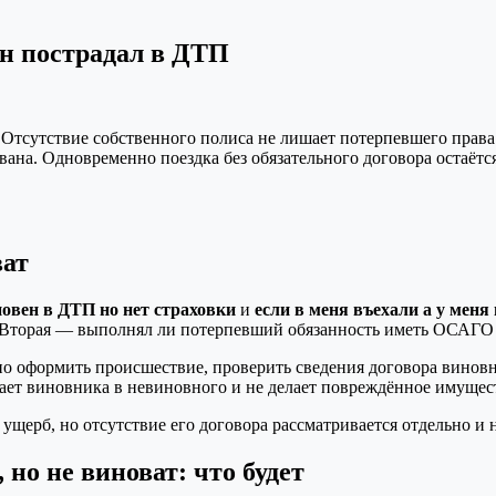
он пострадал в ДТП
Отсутствие собственного полиса не лишает потерпевшего права 
вана. Одновременно поездка без обязательного договора остаёт
ват
новен в ДТП но нет страховки
и
если в меня въехали а у меня
. Вторая — выполнял ли потерпевший обязанность иметь ОСАГО 
о оформить происшествие, проверить сведения договора винов
ащает виновника в невиновного и не делает повреждённое имуще
щерб, но отсутствие его договора рассматривается отдельно и 
но не виноват: что будет