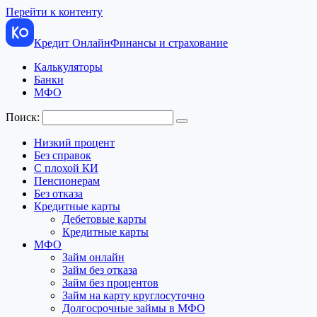
Перейти к контенту
Кредит Онлайн
Финансы и страхование
Калькуляторы
Банки
МФО
Поиск:
Низкий процент
Без справок
С плохой КИ
Пенсионерам
Без отказа
Кредитные карты
Дебетовые карты
Кредитные карты
МФО
Займ онлайн
Займ без отказа
Займ без процентов
Займ на карту круглосуточно
Долгосрочные займы в МФО