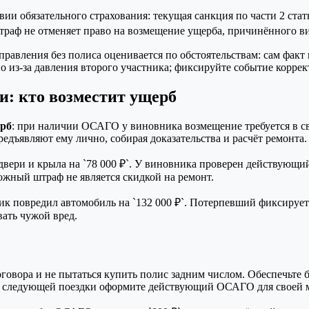
ии обязательного страхования: текущая санкция по части 2 стать
 штраф не отменяет право на возмещение ущерба, причинённого 
правления без полиса оценивается по обстоятельствам: сам фак
 из-за давления второго участника; фиксируйте событие коррек
и: кто возместит ущерб
ерб
: при наличии ОСАГО у виновника возмещение требуется в св
дъявляют ему лично, собирая доказательства и расчёт ремонта.
ери и крыла на `78 000 ₽`. У виновника проверен действующи
жный штраф не является скидкой на ремонт.
ик повредил автомобиль на `132 000 ₽`. Потерпевший фиксирует
ать чужой вред.
договора и не пытаться купить полис задним числом. Обеспечьте
 До следующей поездки оформите действующий ОСАГО для своей