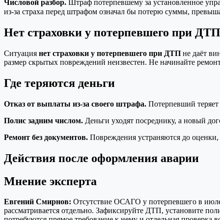
Числовой разбор.
Штраф потерпевшему за установленное управ
из-за страха перед штрафом означал бы потерю суммы, превыша
Нет страховки у потерпевшего при ДТ
Ситуация
нет страховки у потерпевшего при ДТП
не даёт ви
размер скрытых повреждений неизвестен. Не начинайте ремон
Где теряются деньги
Отказ от выплаты из-за своего штрафа.
Потерпевший теряет 
Полис задним числом.
Деньги уходят посреднику, а новый до
Ремонт без документов.
Повреждения устраняются до оценки, 
Действия после оформления аварии
Мнение эксперта
Евгений Смирнов:
Отсутствие ОСАГО у потерпевшего в июле 2
рассматривается отдельно. Зафиксируйте ДТП, установите поли
потребуются прямое требование к нему и отдельная проверка