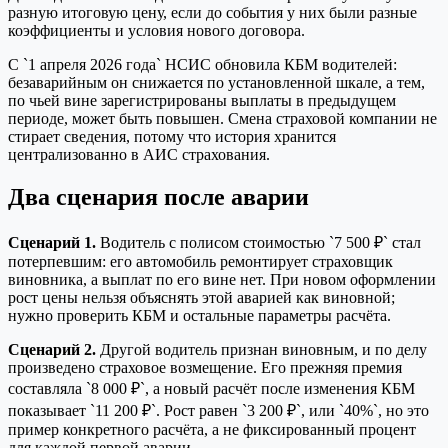
разную итоговую цену, если до события у них были разные
коэффициенты и условия нового договора.
С `1 апреля 2026 года` НСИС обновила КБМ водителей:
безаварийным он снижается по установленной шкале, а тем,
по чьей вине зарегистрированы выплаты в предыдущем
периоде, может быть повышен. Смена страховой компании не
стирает сведения, потому что история хранится
централизованно в АИС страхования.
Два сценария после аварии
Сценарий 1.
Водитель с полисом стоимостью `7 500 ₽` стал
потерпевшим: его автомобиль ремонтирует страховщик
виновника, а выплат по его вине нет. При новом оформлении
рост цены нельзя объяснять этой аварией как виновной;
нужно проверить КБМ и остальные параметры расчёта.
Сценарий 2.
Другой водитель признан виновным, и по делу
произведено страховое возмещение. Его прежняя премия
составляла `8 000 ₽`, а новый расчёт после изменения КБМ
показывает `11 200 ₽`. Рост равен `3 200 ₽`, или `40%`, но это
пример конкретного расчёта, а не фиксированный процент
для каждой первой аварии.