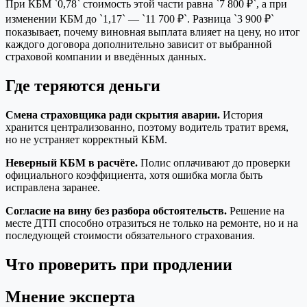
При КБМ `0,78` стоимость этой части равна `7 800 ₽`, а при
изменении КБМ до `1,17` — `11 700 ₽`. Разница `3 900 ₽`
показывает, почему виновная выплата влияет на цену, но итог
каждого договора дополнительно зависит от выбранной
страховой компании и введённых данных.
Где теряются деньги
Смена страховщика ради скрытия аварии.
История
хранится централизованно, поэтому водитель тратит время,
но не устраняет корректный КБМ.
Неверный КБМ в расчёте.
Полис оплачивают до проверки
официального коэффициента, хотя ошибка могла быть
исправлена заранее.
Согласие на вину без разбора обстоятельств.
Решение на
месте ДТП способно отразиться не только на ремонте, но и на
последующей стоимости обязательного страхования.
Что проверить при продлении
Мнение эксперта