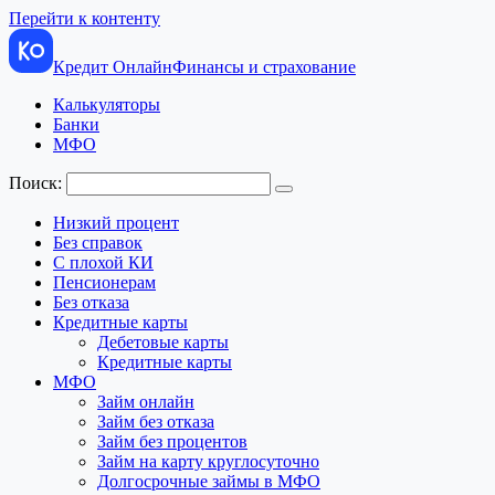
Перейти к контенту
Кредит Онлайн
Финансы и страхование
Калькуляторы
Банки
МФО
Поиск:
Низкий процент
Без справок
С плохой КИ
Пенсионерам
Без отказа
Кредитные карты
Дебетовые карты
Кредитные карты
МФО
Займ онлайн
Займ без отказа
Займ без процентов
Займ на карту круглосуточно
Долгосрочные займы в МФО