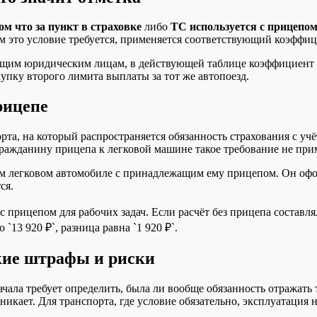
ом что за пункт в страховке
либо
ТС используется с прицепо
ым это условие требуется, применяется соответствующий коэффиц
щим юридическим лицам, в действующей таблице коэффициент ис
упку второго лимита выплаты за тот же автопоезд.
рицепе
та, на который распространяется обязанность страхования с уч
ражданину прицепа к легковой машине такое требование не при
м легковом автомобиле с принадлежащим ему прицепом. Он офо
ся.
прицепом для рабочих задач. Если расчёт без прицепа составлял
13 920 ₽`, разница равна `1 920 ₽`.
акие штрафы и риски
чала требует определить, была ли вообще обязанность отражать
икает. Для транспорта, где условие обязательно, эксплуатация 