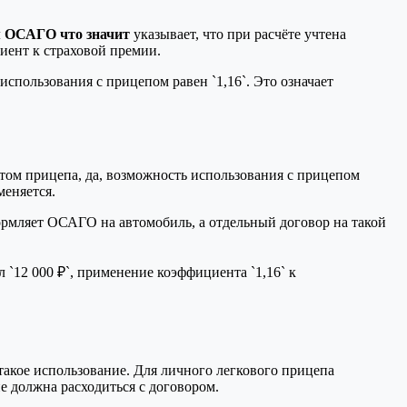
м ОСАГО что значит
указывает, что при расчёте учтена
иент к страховой премии.
пользования с прицепом равен `1,16`. Это означает
ётом прицепа, да, возможность использования с прицепом
меняется.
рмляет ОСАГО на автомобиль, а отдельный договор на такой
 `12 000 ₽`, применение коэффициента `1,16` к
 такое использование. Для личного легкового прицепа
не должна расходиться с договором.