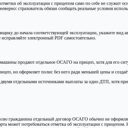
отметки об эксплуатации с прицепом само по себе не служит ос
неверно: страхователь обязан сообщать реальные условия исполь
ховщику до начала соответствующей эксплуатации, укажите вид а
е исправляйте электронный PDF самостоятельно.
машины продают отдельное ОСАГО на прицеп, хотя для его сит
ицеп, но оформляет полис без него ради меньшей цены и создаёт
 двумя отдельными источниками выплаты за одно ДТП, хотя при
илю гражданина отдельный договор ОСАГО обычно не оформляетс
орта может потребоваться отметка об эксплуатации с прицепом.