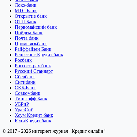
Локо-банк
МТС Банк
Открытие банк
ОТП Банк
Первомайский банк
Пойдем Банк
Почта банк
Промсвязьбанк
Райффайзен Банк
Ренессанс Кредит банк
Росбанк
Росгосстрах банк
Русский Стандарт
Сбербанк
Ситибанк
СКБ-Банк
Совкомбанк
Тинькофф Банк
УБРиР
УралСиб
Хоум Кредит банк
ЮниКредит банк
© 2017 - 2026 интернет журнал "Кредит онлайн"