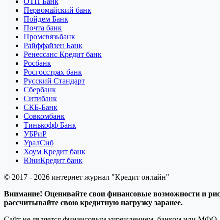
ОТП Банк
Первомайский банк
Пойдем Банк
Почта банк
Промсвязьбанк
Райффайзен Банк
Ренессанс Кредит банк
Росбанк
Росгосстрах банк
Русский Стандарт
Сбербанк
Ситибанк
СКБ-Банк
Совкомбанк
Тинькофф Банк
УБРиР
УралСиб
Хоум Кредит банк
ЮниКредит банк
© 2017 - 2026 интернет журнал "Кредит онлайн"
Внимание! Оценивайте свои финансовые возможности и риск
рассчитывайте свою кредитную нагрузку заранее.
Сайт не является финансовым учреждением, банком или МФО. 