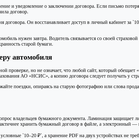
ние и уведомление о заключении договора. Если письмо потеряло
чила договор.
я договора. Он восстанавливает доступ в личный кабинет за `10
мобиль нужен завтра. Водитель связывается со своей страхово
хранность старой бумаги.
еру автомобиля
й проверке, но не означает, что любой сайт, который обещает «
ахования АО «НСИС», а копию договора следует получать у стр
лжайте поездки, опираясь на старую фотографию или слова прод
прос владельцев бумажного документа. Ламинация защищает лис
рактичнее хранить бумажный договор в файле, а электронный —
условные `10–20 ₽`, а хранение PDF на двух устройствах не тр