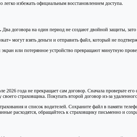
ого легко избежать официальным восстановлением доступа.
.
Два договора на один период не создают двойной защиты, зато
икат» могут взять деньги и отправить файл, который не подтве
 экран или потерянное устройство превращают минутную провер
 2026 года не прекращает сам договор. Сначала проверьте его с
 своего страховщика. Покупать второй договор из-за удаленног
трахования и список водителей. Сохраните файл в памяти телефо
анные расходятся, обращайтесь к страховщику письменно и сохр