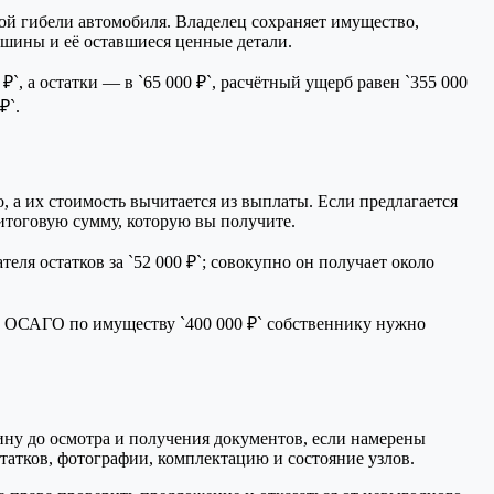
й гибели автомобиля. Владелец сохраняет имущество,
ашины и её оставшиеся ценные детали.
`, а остатки — в `65 000 ₽`, расчётный ущерб равен `355 000
₽`.
 а их стоимость вычитается из выплаты. Если предлагается
 итоговую сумму, которую вы получите.
еля остатков за `52 000 ₽`; совокупно он получает около
ита ОСАГО по имуществу `400 000 ₽` собственнику нужно
ину до осмотра и получения документов, если намерены
татков, фотографии, комплектацию и состояние узлов.