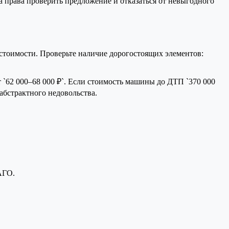
а права проверить предложение и отказаться от невыгодного
 стоимости. Проверьте наличие дорогостоящих элементов:
 `62 000–68 000 ₽`. Если стоимость машины до ДТП `370 000
е абстрактного недовольства.
АГО.