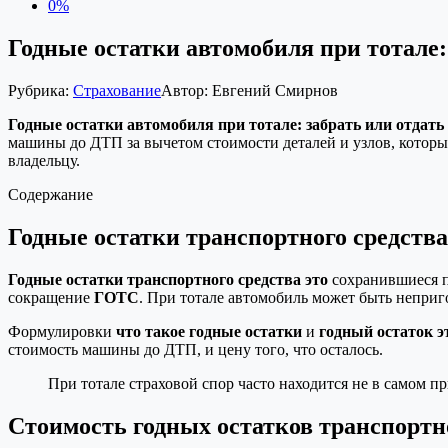
0%
Годные остатки автомобиля при тотале:
Рубрика:
Страхование
Автор:
Евгений Смирнов
Годные остатки автомобиля при тотале: забрать или отдать
машины до ДТП за вычетом стоимости деталей и узлов, которы
владельцу.
Содержание
Годные остатки транспортного средства:
Годные остатки транспортного средства это
сохранившиеся по
сокращение
ГОТС
. При тотале автомобиль может быть неприго
Формулировки
что такое годные остатки
и
годный остаток э
стоимость машины до ДТП, и цену того, что осталось.
При тотале страховой спор часто находится не в самом пр
Стоимость годных остатков транспортно