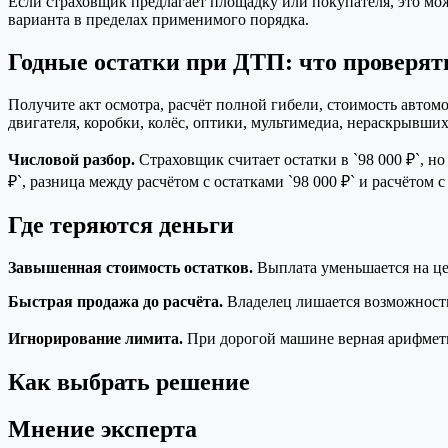
Если страховщик предлагает площадку или покупателя, это мо
варианта в пределах применимого порядка.
Годные остатки при ДТП: что проверят
Получите акт осмотра, расчёт полной гибели, стоимость автом
двигателя, коробки, колёс, оптики, мультимедиа, нераскрывши
Числовой разбор.
Страховщик считает остатки в `98 000 ₽`, 
₽`, разница между расчётом с остатками `98 000 ₽` и расчётом с
Где теряются деньги
Завышенная стоимость остатков.
Выплата уменьшается на це
Быстрая продажа до расчёта.
Владелец лишается возможности
Игнорирование лимита.
При дорогой машине верная арифметик
Как выбрать решение
Мнение эксперта