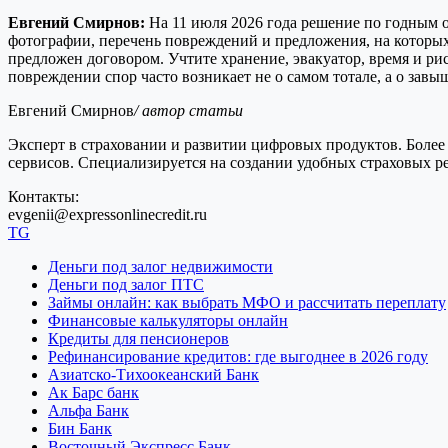
Евгений Смирнов:
На 11 июля 2026 года решение по годным ос
фотографии, перечень повреждений и предложения, на которых 
предложен договором. Учтите хранение, эвакуатор, время и ри
повреждении спор часто возникает не о самом тотале, а о зав
Евгений Смирнов
/ автор статьи
Эксперт в страховании и развитии цифровых продуктов. Более 
сервисов. Специализируется на создании удобных страховых 
Контакты:
evgenii@expressonlinecredit.ru
TG
Деньги под залог недвижимости
Деньги под залог ПТС
Займы онлайн: как выбрать МФО и рассчитать переплату
Финансовые калькуляторы онлайн
Кредиты для пенсионеров
Рефинансирование кредитов: где выгоднее в 2026 году
Азиатско-Тихоокеанский Банк
Ак Барс банк
Альфа Банк
Бин Банк
Восточный Экспресс Банк