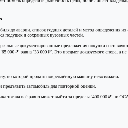
жет помочь определить рыночность цены, но не лишает владельц
ь
обиля до аварии, список годных деталей и метод определения их
хся подушек и сохранных кузовных частей.
но реальные документированные предложения покупки составляют
 `65 000 ₽` равна `33 000 ₽`. Это предмет доказуемого спора, а н
ну, по которой продать повреждённую машину невозможно.
 предъявить автомобиль для повторной оценки.
а тотала всё равно может выйти за пределы `400 000 ₽` по ОС