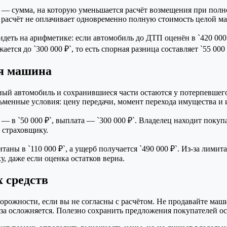
— сумма, на которую уменьшается расчёт возмещения при полно
 расчёт не оплачивает одновременно полную стоимость целой м
еть на арифметике: если автомобиль до ДТП оценён в `420 000 ₽
ется до `300 000 ₽`, то есть спорная разница составляет `55 000 
ся машина
ый автомобиль и сохранившиеся части остаются у потерпевшего,
сьменные условия: цену передачи, момент перехода имущества и
— в `50 000 ₽`, выплата — `300 000 ₽`. Владелец находит покупат
 страховщику.
таны в `110 000 ₽`, а ущерб получается `490 000 ₽`. Из-за лим
, даже если оценка остатков верна.
 средств
торожности, если вы не согласны с расчётом. Не продавайте маш
иза осложняется. Полезно сохранить предложения покупателей ос