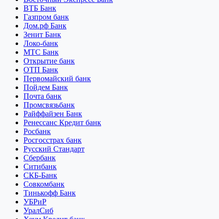
ВТБ Банк
Газпром банк
Дом.рф Банк
Зенит Банк
Локо-банк
МТС Банк
Открытие банк
ОТП Банк
Первомайский банк
Пойдем Банк
Почта банк
Промсвязьбанк
Райффайзен Банк
Ренессанс Кредит банк
Росбанк
Росгосстрах банк
Русский Стандарт
Сбербанк
Ситибанк
СКБ-Банк
Совкомбанк
Тинькофф Банк
УБРиР
УралСиб