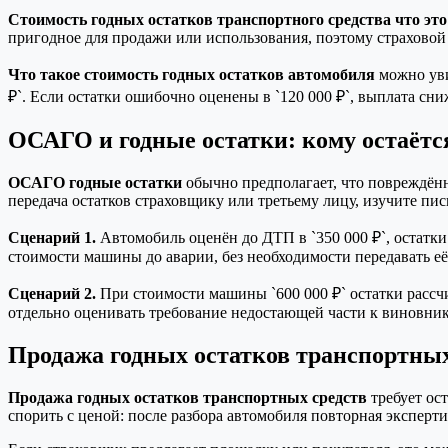
Стоимость годных остатков транспортного средства что это
пригодное для продажи или использования, поэтому страховой
Что такое стоимость годных остатков автомобиля
можно увид
₽`. Если остатки ошибочно оценены в `120 000 ₽`, выплата снижа
ОСАГО и годные остатки: кому остаёт
ОСАГО годные остатки
обычно предполагает, что повреждённ
передача остатков страховщику или третьему лицу, изучите пи
Сценарий 1.
Автомобиль оценён до ДТП в `350 000 ₽`, остатки 
стоимости машины до аварии, без необходимости передавать её
Сценарий 2.
При стоимости машины `600 000 ₽` остатки рассчи
отдельно оценивать требование недостающей части к виновнику
Продажа годных остатков транспортных
Продажа годных остатков транспортных средств
требует ос
спорить с ценой: после разбора автомобиля повторная эксперт