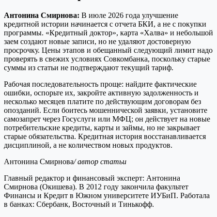
Антонина Смирнова:
В июле 2026 года улучшение
кредитной истории начинается с отчета БКИ, а не с покупки
программы. «Кредитный доктор», карта «Халва» и небольшой
заем создают новые записи, но не удаляют достоверную
просрочку. Цены этапов и обещанный следующий лимит надо
проверять в свежих условиях Совкомбанка, поскольку старые
суммы из статьи не подтверждают текущий тариф.
Рабочая последовательность проще: найдите фактические
ошибки, оспорьте их, закройте активную задолженность и
несколько месяцев платите по действующим договорам без
опозданий. Если боитесь мошеннической заявки, установите
самозапрет через Госуслуги или МФЦ; он действует на новые
потребительские кредиты, карты и займы, но не закрывает
старые обязательства. Кредитная история восстанавливается
дисциплиной, а не количеством новых продуктов.
Антонина Смирнова
/ автор статьи
Главный редактор и финансовый эксперт: Антонина
Смирнова (Окишева). В 2012 году закончила факультет
Финансы и Кредит в Южном университете ИУБиП. Работала
в банках: Сбербанк, Восточный и Тинькофф.