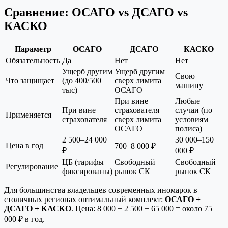
Сравнение: ОСАГО vs ДСАГО vs
КАСКО
Параметр
ОСАГО
ДСАГО
КАСКО
Обязательность
Да
Нет
Нет
Ущерб другим
Ущерб другим
Свою
Что защищает
(до 400/500
сверх лимита
машину
тыс)
ОСАГО
При вине
Любые
При вине
страхователя
случаи (по
Применяется
страхователя
сверх лимита
условиям
ОСАГО
полиса)
2 500–24 000
30 000–150
Цена в год
700–8 000 ₽
₽
000 ₽
ЦБ (тарифы
Свободный
Свободный
Регулирование
фиксированы)
рынок СК
рынок СК
Для большинства владельцев современных иномарок в
столичных регионах оптимальный комплект:
ОСАГО +
ДСАГО + КАСКО
. Цена: 8 000 + 2 500 + 65 000 = около 75
000 ₽ в год.