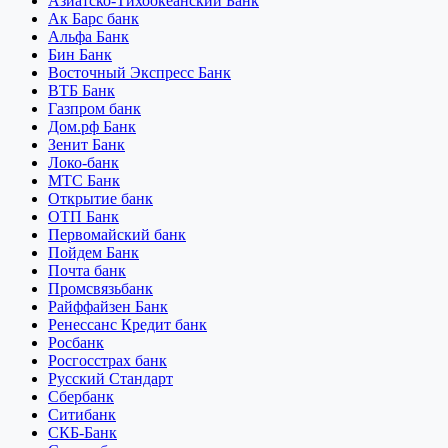
Азиатско-Тихоокеанский Банк
Ак Барс банк
Альфа Банк
Бин Банк
Восточный Экспресс Банк
ВТБ Банк
Газпром банк
Дом.рф Банк
Зенит Банк
Локо-банк
МТС Банк
Открытие банк
ОТП Банк
Первомайский банк
Пойдем Банк
Почта банк
Промсвязьбанк
Райффайзен Банк
Ренессанс Кредит банк
Росбанк
Росгосстрах банк
Русский Стандарт
Сбербанк
Ситибанк
СКБ-Банк