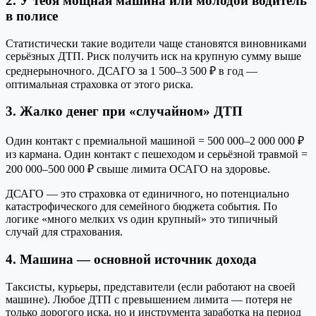
2. У тебя мощная машина или молодой водитель
в полисе
Статистически такие водители чаще становятся виновниками
серьёзных ДТП. Риск получить иск на крупную сумму выше
средне­рыночного. ДСАГО за 1 500–3 500 ₽ в год —
оптимальная страховка от этого риска.
3. Жалко денег при «случайном» ДТП
Один контакт с премиальной машиной = 500 000–2 000 000 ₽
из кармана. Один контакт с пешеходом и серьёзной травмой =
200 000–500 000 ₽ свыше лимита ОСАГО на здоровье.
ДСАГО — это страховка от единичного, но потенциально
катастрофического для семейного бюджета события. По
логике «много мелких vs один крупный» это типичный
случай для страхования.
4. Машина — основной источник дохода
Таксисты, курьеры, представители (если работают на своей
машине). Любое ДТП с превышением лимита — потеря не
только дорогого иска, но и инструмента заработка на период