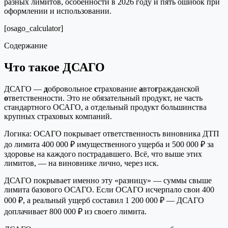
разных лимитов, особенности в 2026 году и пять ошибок при
оформлении и использовании.
[osago_calculator]
Содержание
Что такое ДСАГО
ДСАГО —
д
обровольное
с
трахование
а
вто
г
ражданской
о
тветственности. Это не обязательный продукт, не часть
стандартного ОСАГО, а отдельный продукт большинства
крупных страховых компаний.
Логика: ОСАГО покрывает ответственность виновника ДТП
до лимита 400 000 ₽ имущественного ущерба и 500 000 ₽ за
здоровье на каждого пострадавшего. Всё, что выше этих
лимитов, — на виновнике лично, через иск.
ДСАГО покрывает именно эту «разницу» — суммы свыше
лимита базового ОСАГО. Если ОСАГО исчерпало свои 400
000 ₽, а реальный ущерб составил 1 200 000 ₽ — ДСАГО
доплачивает 800 000 ₽ из своего лимита.