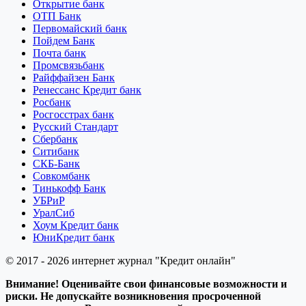
Открытие банк
ОТП Банк
Первомайский банк
Пойдем Банк
Почта банк
Промсвязьбанк
Райффайзен Банк
Ренессанс Кредит банк
Росбанк
Росгосстрах банк
Русский Стандарт
Сбербанк
Ситибанк
СКБ-Банк
Совкомбанк
Тинькофф Банк
УБРиР
УралСиб
Хоум Кредит банк
ЮниКредит банк
© 2017 - 2026 интернет журнал "Кредит онлайн"
Внимание! Оценивайте свои финансовые возможности и
риски. Не допускайте возникновения просроченной