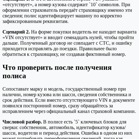
«отсутствует», а номер кузова содержит `10` символов. При
оформлении страхователь передаёт страховщику именно эти
сведения; полис идентифицирует машину по корректно
зафиксированным реквизитам.
Сценарий 2.
На форме покупки водитель не находит варианта
«VIN отсутствует» и вводит семнадцать нулей, чтобы пройти
дальше. Полученный договор не совпадает с СТС, и ошибку
приходится исправлять до поездки. Правильнее было
обратиться к страховщику, не создавая фиктивный номер.
Что проверить после получения
полиса
Сопоставьте марку и модель, государственный номер при
наличии, номер кузова или шасси, сведения собственника и
срок действия. Если вместо отсутствующего VIN в документе
появился посторонний номер, сразу обращайтесь за
исправлением через официальный канал страховой компании.
Числовой разбор.
В полисе есть `5` ключевых блоков для
сверки: собственник, автомобиль, идентификатор кузова/
шасси, водители и период действия. Ошибка в одном из них
может потребовать переоформления сведений, тогда как