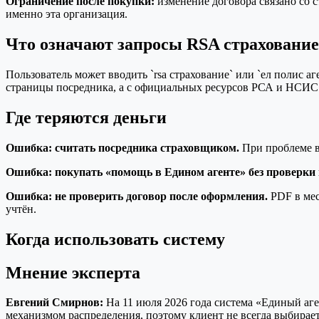
Ограничение после покупки:
изменение договора связано со 
именно эта организация.
Что означают запросы RSA страхование
Пользователь может вводить `rsa страхование` или `ел полис 
страницы посредника, а с официальных ресурсов РСА и НСИС:
Где теряются деньги
Ошибка: считать посредника страховщиком.
При проблеме во
Ошибка: покупать «помощь в Едином агенте» без проверки 
Ошибка: не проверить договор после оформления.
PDF в мес
учтён.
Когда использовать систему
Мнение эксперта
Евгений Смирнов:
На 11 июля 2026 года система «Единый аге
механизмом распределения, поэтому клиент не всегда выбирае