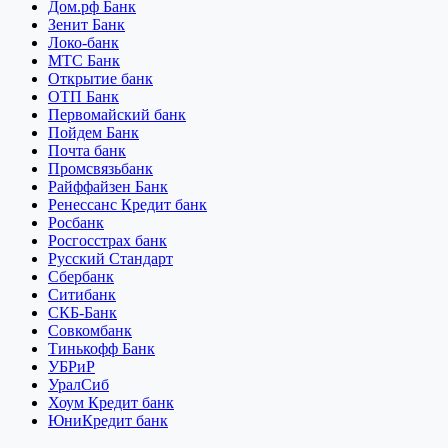
Дом.рф Банк
Зенит Банк
Локо-банк
МТС Банк
Открытие банк
ОТП Банк
Первомайский банк
Пойдем Банк
Почта банк
Промсвязьбанк
Райффайзен Банк
Ренессанс Кредит банк
Росбанк
Росгосстрах банк
Русский Стандарт
Сбербанк
Ситибанк
СКБ-Банк
Совкомбанк
Тинькофф Банк
УБРиР
УралСиб
Хоум Кредит банк
ЮниКредит банк