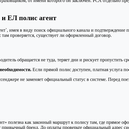
страховщиком, от имени которого он заключён. РСА отдельно пре
 и ЕЛ полис агент
агент`, имея в виду поиск официального канала и подтверждение
 там проверяется, существует ли оформленный договор.
дитель обращается не туда, теряет дни и рискует пропустить с
необходимости.
Если прямой полис доступен, платная услуга пос
сенджере не заменяет официальный статус в системе. Перед пое
нт» полезна как законный маршрут к полису там, где прямое оф
т привычный бренд. До оплаты проверьте официальный адрес сис