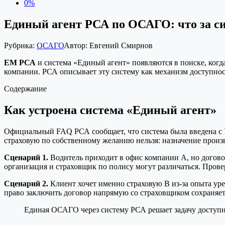
0%
Единый агент РСА по ОСАГО: что за си
Рубрика:
ОСАГО
Автор:
Евгений Смирнов
ЕМ РСА
и система «Единый агент» появляются в поиске, когд
компании. РСА описывает эту систему как механизм доступност
Содержание
Как устроена система «Единый агент»
Официальный FAQ РСА сообщает, что система была введена с `2
страховую по собственному желанию нельзя: назначение произ
Сценарий 1.
Водитель приходит в офис компании А, но догово
организация и страховщик по полису могут различаться. Пров
Сценарий 2.
Клиент хочет именно страховую В из-за опыта уре
право заключить договор напрямую со страховщиком сохраняет
Единая ОСАГО через систему РСА решает задачу доступно