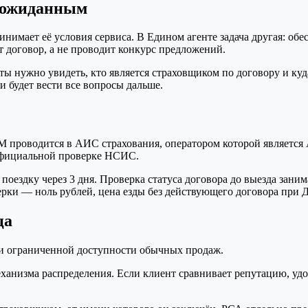
неожиданным
мает её условия сервиса. В Едином агенте задача другая: обес
 договор, а не проводит конкурс предложений.
латы нужно увидеть, кто является страховщиком по договору и к
и будет вести все вопросы дальше.
БМ проводится в АИС страхования, оператором которой являет
официальной проверке НСИС.
оездку через 3 дня. Проверка статуса договора до выезда заним
ерки — ноль рублей, цена езды без действующего договора при
ца
и ограниченной доступности обычных продаж.
ханизма распределения. Если клиент сравнивает репутацию, уд