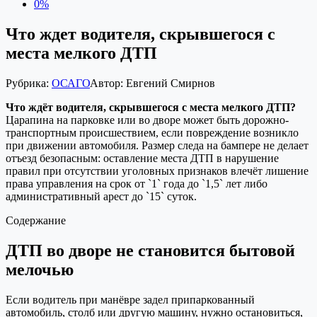
0%
Что ждет водителя, скрывшегося с
места мелкого ДТП
Рубрика:
ОСАГО
Автор:
Евгений Смирнов
Что ждёт водителя, скрывшегося с места мелкого ДТП?
Царапина на парковке или во дворе может быть дорожно-
транспортным происшествием, если повреждение возникло
при движении автомобиля. Размер следа на бампере не делает
отъезд безопасным: оставление места ДТП в нарушение
правил при отсутствии уголовных признаков влечёт лишение
права управления на срок от `1` года до `1,5` лет либо
административный арест до `15` суток.
Содержание
ДТП во дворе не становится бытовой
мелочью
Если водитель при манёвре задел припаркованный
автомобиль, столб или другую машину, нужно остановиться,