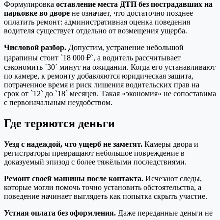
Формулировка
оставление места ДТП без пострадавших на
парковке во дворе
не означает, что достаточно позднее
оплатить ремонт: административная оценка поведения
водителя существует отдельно от возмещения ущерба.
Числовой разбор.
Допустим, устранение небольшой
царапины стоит `18 000 ₽`, а водитель рассчитывает
сэкономить `30` минут на ожидании. Когда его устанавливают
по камере, к ремонту добавляются юридическая защита,
потраченное время и риск лишения водительских прав на
срок от `12` до `18` месяцев. Такая «экономия» не сопоставима
с первоначальным неудобством.
Где теряются деньги
Уезд с надеждой, что ущерб не заметят.
Камеры двора и
регистраторы превращают небольшое повреждение в
доказуемый эпизод с более тяжёлыми последствиями.
Ремонт своей машины после контакта.
Исчезают следы,
которые могли помочь точно установить обстоятельства, а
поведение начинает выглядеть как попытка скрыть участие.
Устная оплата без оформления.
Даже переданные деньги не