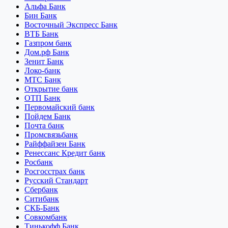
Альфа Банк
Бин Банк
Восточный Экспресс Банк
ВТБ Банк
Газпром банк
Дом.рф Банк
Зенит Банк
Локо-банк
МТС Банк
Открытие банк
ОТП Банк
Первомайский банк
Пойдем Банк
Почта банк
Промсвязьбанк
Райффайзен Банк
Ренессанс Кредит банк
Росбанк
Росгосстрах банк
Русский Стандарт
Сбербанк
Ситибанк
СКБ-Банк
Совкомбанк
Тинькофф Банк