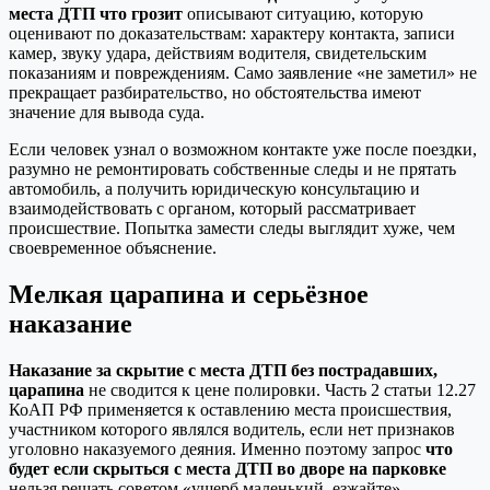
места ДТП что грозит
описывают ситуацию, которую
оценивают по доказательствам: характеру контакта, записи
камер, звуку удара, действиям водителя, свидетельским
показаниям и повреждениям. Само заявление «не заметил» не
прекращает разбирательство, но обстоятельства имеют
значение для вывода суда.
Если человек узнал о возможном контакте уже после поездки,
разумно не ремонтировать собственные следы и не прятать
автомобиль, а получить юридическую консультацию и
взаимодействовать с органом, который рассматривает
происшествие. Попытка замести следы выглядит хуже, чем
своевременное объяснение.
Мелкая царапина и серьёзное
наказание
Наказание за скрытие с места ДТП без пострадавших,
царапина
не сводится к цене полировки. Часть 2 статьи 12.27
КоАП РФ применяется к оставлению места происшествия,
участником которого являлся водитель, если нет признаков
уголовно наказуемого деяния. Именно поэтому запрос
что
будет если скрыться с места ДТП во дворе на парковке
нельзя решать советом «ущерб маленький, езжайте».