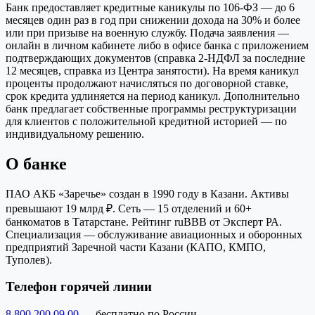
Банк предоставляет кредитные каникулы по 106‑ФЗ — до 6
месяцев один раз в год при снижении дохода на 30% и более
или при призыве на военную службу. Подача заявления —
онлайн в личном кабинете либо в офисе банка с приложением
подтверждающих документов (справка 2‑НДФЛ за последние
12 месяцев, справка из Центра занятости). На время каникул
проценты продолжают начисляться по договорной ставке,
срок кредита удлиняется на период каникул. Дополнительно
банк предлагает собственные программы реструктуризации
для клиентов с положительной кредитной историей — по
индивидуальному решению.
О банке
ПАО АКБ «Заречье» создан в 1990 году в Казани. Активы
превышают 19 млрд ₽. Сеть — 15 отделений и 60+
банкоматов в Татарстане. Рейтинг ruBBB от Эксперт РА.
Специализация — обслуживание авиационных и оборонных
предприятий Заречной части Казани (КАПО, КМПО,
Туполев).
Телефон горячей линии
8 800 200 09 00
— бесплатно по России