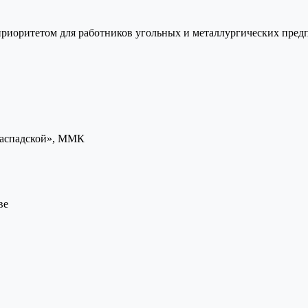
приоритетом для работников угольных и металлургических пред
«Распадской», ММК
ве