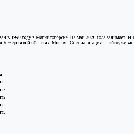
ан в 1990 году в Магнитогорске. На май 2026 года занимает 8
ой и Кемеровской областях, Москве. Специализация — обслужива
а
ить
ить
ить
ить
ить