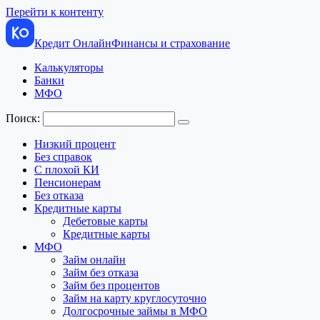
Перейти к контенту
Кредит Онлайн
Финансы и страхование
Калькуляторы
Банки
МФО
Поиск:
Низкий процент
Без справок
С плохой КИ
Пенсионерам
Без отказа
Кредитные карты
Дебетовые карты
Кредитные карты
МФО
Займ онлайн
Займ без отказа
Займ без процентов
Займ на карту круглосуточно
Долгосрочные займы в МФО