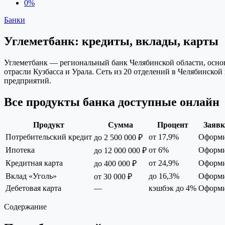
0%
Банки
Углеметбанк: кредиты, вклады, карты
Углеметбанк — региональный банк Челябинской области, основ
отрасли Кузбасса и Урала. Сеть из 20 отделений в Челябинск
предприятий.
Все продукты банка доступные онлайн
Продукт
Сумма
Процент
Заявк
Потребительский кредит
от 17,9%
Оформ
до 2 500 000 ₽
Ипотека
от 6%
Оформ
до 12 000 000 ₽
Кредитная карта
от 24,9%
Оформ
до 400 000 ₽
Вклад «Уголь»
до 16,3%
Оформ
от 30 000 ₽
Дебетовая карта
—
кэшбэк до 4%
Оформ
Содержание