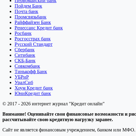
Первомайский банк
Пойдем Банк
Почта банк
Промсвязьбанк
Райффайзен Банк
Ренессанс Кредит банк
Росбанк
Росгосстрах банк
Русский Стандарт
Сбербанк
Ситибанк
СКБ-Банк
Совкомбанк
Тинькофф Банк
УБРиР
УралСиб
Хоум Кредит банк
ЮниКредит банк
© 2017 - 2026 интернет журнал "Кредит онлайн"
Внимание! Оценивайте свои финансовые возможности и риск
рассчитывайте свою кредитную нагрузку заранее.
Сайт не является финансовым учреждением, банком или МФО. 