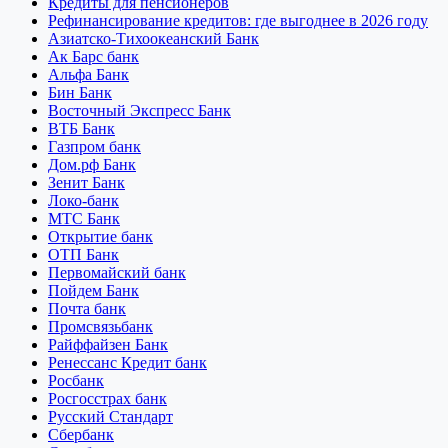
Кредиты для пенсионеров
Рефинансирование кредитов: где выгоднее в 2026 году
Азиатско-Тихоокеанский Банк
Ак Барс банк
Альфа Банк
Бин Банк
Восточный Экспресс Банк
ВТБ Банк
Газпром банк
Дом.рф Банк
Зенит Банк
Локо-банк
МТС Банк
Открытие банк
ОТП Банк
Первомайский банк
Пойдем Банк
Почта банк
Промсвязьбанк
Райффайзен Банк
Ренессанс Кредит банк
Росбанк
Росгосстрах банк
Русский Стандарт
Сбербанк